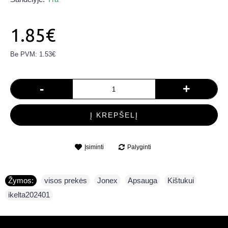
1.85€
Be PVM: 1.53€
-
+
Į KREPŠELĮ
Įsiminti
Palyginti
Žymos:
visos prekės
,
Jonex
,
Apsauga
,
Kištukui
,
ikelta202401