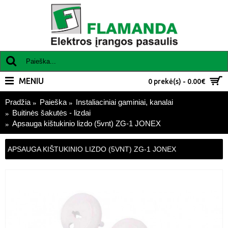
MENIU
0 prekė(s) - 0.00€
Pradžia
Paieška
Instaliaciniai gaminiai, kanalai
Buitinės šakutės - lizdai
Apsauga kištukinio lizdo (5vnt) ZG-1 JONEX
APSAUGA KIŠTUKINIO LIZDO (5VNT) ZG-1 JONEX