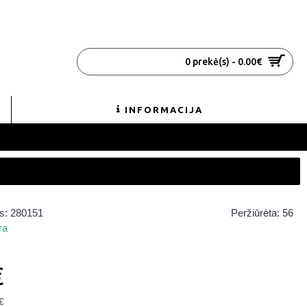
0 prekė(s) - 0.00€
INFORMACIJA
s:
280151
Peržiūrėta: 56
ra
€
€