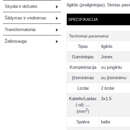
Ilgiklis (prailgintojas). Skirtas pasi
Skydai ir dėžutės
Šildymas ir vėdinimas
SPECIFIKACIJA
Transformatoriai
Techniniai parametrai
Žaibosauga
Tipas
Ilgiklis
Gamintojas
Jonex
Komplektacija
su jungikliu
Įžeminimas
su įžeminimu
Lizdai
2 lizdai
Kabelis/Laidas
3x1.5
(-ui): …
2
(mm
)
Spalva
balta