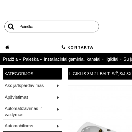
KONTAKTAI
Pradžia
Paieška
Instaliaciniai gaminiai, kanalai
Ilgikliai
Su j
KATEGORIJOS
ILGIKLIS 3M 2L BALT. S/Ž,S/J.
Akcija/Išpardavimas
Apšvietimas
Automatizavimas ir
valdymas
Automobiliams