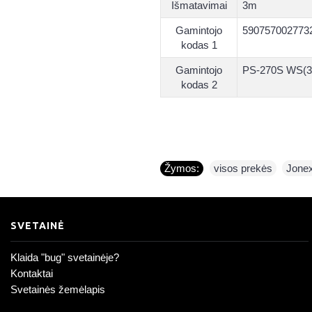
Išmatavimai
3m
Gamintojo
590757002773
kodas 1
Gamintojo
PS-270S WS(3
kodas 2
Žymos:
visos prekės
,
Jone
SVETAINĖ
Klaida "bug" svetainėje?
Kontaktai
Svetainės žemėlapis