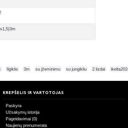
2
x1,5)3m
x
,
Ilgiklis
,
3m
,
su įžeminimu
,
su jungikliu
,
2 lizdai
,
ikelta20
KREPŠELIS IR VARTOTOJAS
Paskyra
Užsakymų istorija
Pageidavimai (
0
)
Naujienų prenumerata