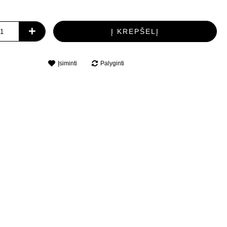
+
Į KREPŠELĮ
Įsiminti
Palyginti