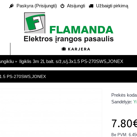
Paskyra (Prisijungti)
Atsijungti
Užbaigti pirkimą
KARJERA
ungikliu
Ilgiklis 3m 2L balt. s/ž,s/j.3x1.5 PS-270SWS,JONEX
3X1.5 PS-270SWS,JONEX
Prekės koda
Sandėlyje:
Y
7.80
Be PVM: 6.45