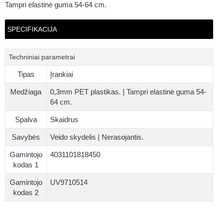
Tampri elastinė guma 54-64 cm.
SPECIFIKACIJA
Techniniai parametrai
Tipas
Įrankiai
Medžiaga
0,3mm PET plastikas. | Tampri elastinė guma 54-
64 cm.
Spalva
Skaidrus
Savybės
Veido skydelis | Nerasojantis.
Gamintojo
4031101818450
kodas 1
Gamintojo
UV9710514
kodas 2