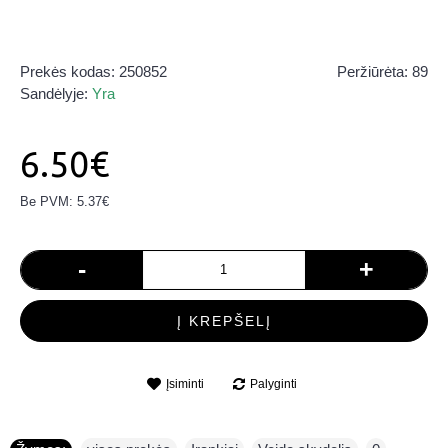
Prekės kodas:
250852
Peržiūrėta: 89
Sandėlyje:
Yra
6.50€
Be PVM: 5.37€
-
+
Į KREPŠELĮ
Įsiminti
Palyginti