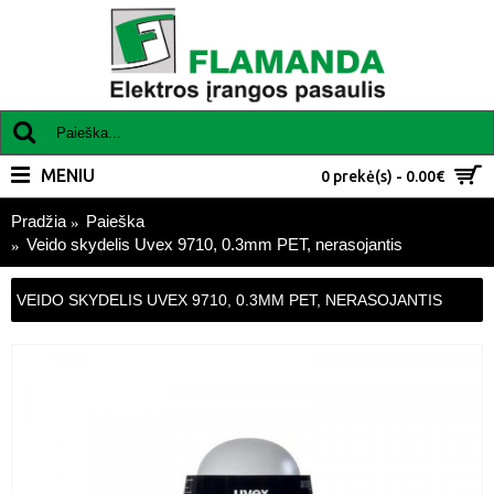
MENIU
0 prekė(s) - 0.00€
Pradžia
Paieška
Veido skydelis Uvex 9710, 0.3mm PET, nerasojantis
VEIDO SKYDELIS UVEX 9710, 0.3MM PET, NERASOJANTIS