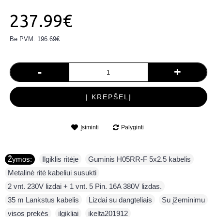
237.99€
Be PVM: 196.69€
-
+
Į KREPŠELĮ
Įsiminti
Palyginti
Žymos:
Ilgiklis ritėje
,
Guminis H05RR-F 5x2.5 kabelis
,
Metalinė ritė kabeliui susukti
,
2 vnt. 230V lizdai + 1 vnt. 5 Pin. 16A 380V lizdas.
,
35 m Lankstus kabelis
,
Lizdai su dangteliais
,
Su įžeminimu
,
visos prekės
,
ilgikliai
,
ikelta201912