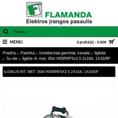
MENIU
0 prekė(s) - 0.00€
Pradžia
Paieška
Instaliaciniai gaminiai, kanalai
Ilgikliai
Su rite
Ilgiklis rit. met. 35m H05RRF5x2.5 2x16A, 1X16/5P
ILGIKLIS RIT. MET. 35M H05RRF5X2.5 2X16A, 1X16/5P