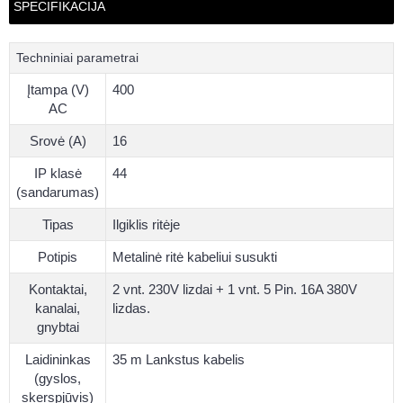
SPECIFIKACIJA
Techniniai parametrai
Įtampa (V)
400
AC
Srovė (A)
16
IP klasė
44
(sandarumas)
Tipas
Ilgiklis ritėje
Potipis
Metalinė ritė kabeliui susukti
Kontaktai,
2 vnt. 230V lizdai + 1 vnt. 5 Pin. 16A 380V
kanalai,
lizdas.
gnybtai
Laidininkas
35 m Lankstus kabelis
(gyslos,
skerspjūvis)