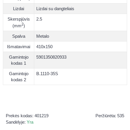
Lizdai
Lizdai su dangteliais
Skerspjūvis
2.5
2
(mm
)
Spalva
Metalo
Išmatavimai
410x150
Gamintojo
5901350820933
kodas 1
Gamintojo
B.1110-35S
kodas 2
Prekės kodas:
401219
Peržiūrėta: 535
Sandėlyje:
Yra