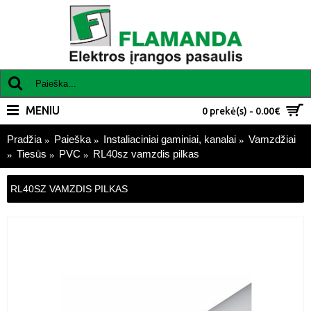
MENIU
0 prekė(s) - 0.00€
Pradžia
Paieška
Instaliaciniai gaminiai, kanalai
Vamzdžiai
Tiesūs
PVC
RL40sz vamzdis pilkas
RL40SZ VAMZDIS PILKAS