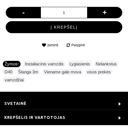
-
+
Į KREPŠELĮ
Įsiminti
Palyginti
Žymos:
Instaliacinis vamzdis
,
Lygiasienis
,
Nelankstus
,
D40
,
Štanga 3m
,
Viename gale mova
,
visos prekės
,
vamzdžiai
SVETAINĖ
KREPŠELIS IR VARTOTOJAS