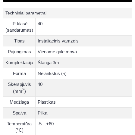
Techniniai parametrai
IP klasė
40
(sandarumas)
Tipas
Instaliacinis vamzdis
Pajungimas
Viename gale mova
Komplektacija
Štanga 3m
Forma
Nelankstus (-i)
Skerspjūvis
40
2
(mm
)
Medžiaga
Plastikas
Spalva
Pilka
Temperatūra
-5…+60
(°C)