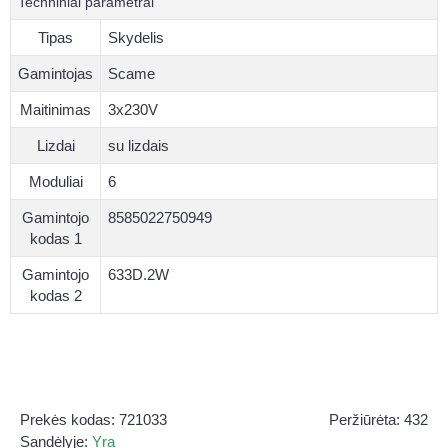
Techniniai parametrai
Tipas
Skydelis
Gamintojas
Scame
Maitinimas
3x230V
Lizdai
su lizdais
Moduliai
6
Gamintojo
8585022750949
kodas 1
Gamintojo
633D.2W
kodas 2
Prekės kodas:
721033
Peržiūrėta: 432
Sandėlyje:
Yra