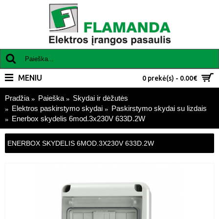
MENIU
0 prekė(s) - 0.00€
Pradžia
Paieška
Skydai ir dėžutės
Elektros paskirstymo skydai
Paskirstymo skydai su lizdais
Enerbox skydelis 6mod.3x230V 633D.2W
ENERBOX SKYDELIS 6MOD.3X230V 633D.2W