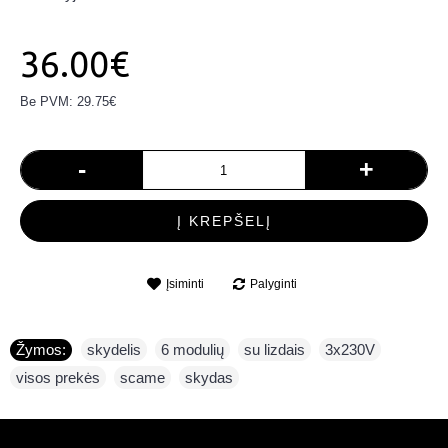
36.00€
Be PVM: 29.75€
-
+
Į KREPŠELĮ
Įsiminti
Palyginti
Žymos:
skydelis
,
6 modulių
,
su lizdais
,
3x230V
,
visos prekės
,
scame
,
skydas