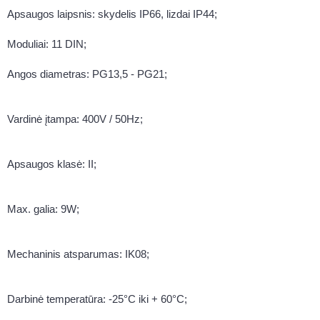
Apsaugos laipsnis: skydelis IP66, lizdai IP44;
Moduliai: 11 DIN;
Angos diametras: PG13,5 - PG21;
Vardinė įtampa: 400V / 50Hz;
Apsaugos klasė: II;
Max. galia: 9W;
Mechaninis atsparumas: IK08;
Darbinė temperatūra: -25°C iki + 60°C;