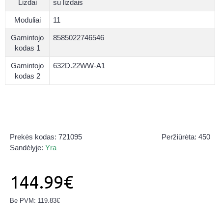
Lizdai
su lizdais
Moduliai
11
Gamintojo
8585022746546
kodas 1
Gamintojo
632D.22WW-A1
kodas 2
Prekės kodas:
721095
Peržiūrėta: 450
Sandėlyje:
Yra
144.99€
Be PVM: 119.83€