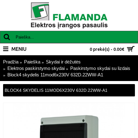
MENIU
0 prekė(s) - 0.00€
Pradžia
Paieška
Skydai ir dėžutės
Elektros paskirstymo skydai
Paskirstymo skydai su lizdais
Block4 skydelis 11mod6x230V 632D.22WW-A1
BLOCK4 SKYDELIS 11MOD6X230V 632D.22WW-A1