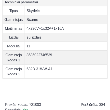
Techniniai parametrai
Tipas
Skydelis
Gamintojas
Scame
Maitinimas
4x230V+1x32A+1x16A
Lizdai
su lizdais
Moduliai
11
Gamintojo
8585022746539
kodas 1
Gamintojo
632D.31WW-A1
kodas 2
Prekės kodas:
721093
Peržiūrėta: 384
Sandėlyje:
Yra