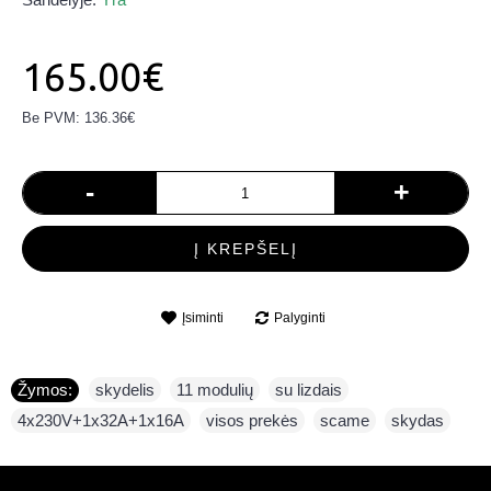
165.00€
Be PVM: 136.36€
-
+
Į KREPŠELĮ
Įsiminti
Palyginti
Žymos:
skydelis
,
11 modulių
,
su lizdais
,
4x230V+1x32A+1x16A
,
visos prekės
,
scame
,
skydas