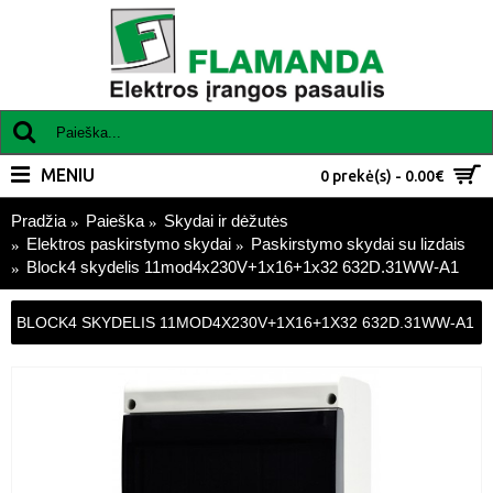
MENIU
0 prekė(s) - 0.00€
Pradžia
Paieška
Skydai ir dėžutės
Elektros paskirstymo skydai
Paskirstymo skydai su lizdais
Block4 skydelis 11mod4x230V+1x16+1x32 632D.31WW-A1
BLOCK4 SKYDELIS 11MOD4X230V+1X16+1X32 632D.31WW-A1