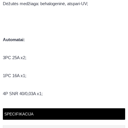
Dėžutės medžiaga: behalogeninė, atspari-UV;
Automatai:
3PC 25A x2;
1PC 16A x1;
4P SNR 40/0,03A x1;
SPECIFIKACIJA