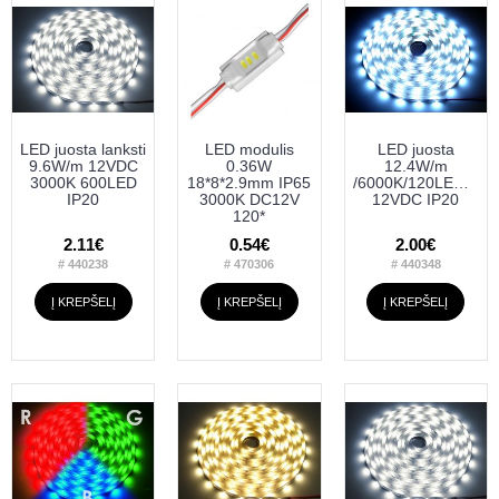
LED juosta lanksti
LED modulis
LED juosta
9.6W/m 12VDC
0.36W
12.4W/m
3000K 600LED
18*8*2.9mm IP65
/6000K/120LED/m
IP20
3000K DC12V
12VDC IP20
120*
2.11€
0.54€
2.00€
# 440238
# 470306
# 440348
Į KREPŠELĮ
Į KREPŠELĮ
Į KREPŠELĮ