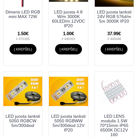
Dimeris LED RGB
LED juosta 4.8
LED juosta lanksti
mini MAX 72W
W/m 3000K
24V RGB 576d/m
60LED/m.12VDC
5m 3000K IP20
IP20
1.50€
1.00€
37.99€
# 470165
# 440353
# 440446
Į KREPŠELĮ
Į KREPŠELĮ
Į KREPŠELĮ
LED juosta lanksti
LED juosta lanksti
LED LENS
5050 RGBCW
5050 RGBWW
modulis 1.5W
5m/300diod
5m/300diod 12V
70*15mm IP65
IP20
6500K DC12V
160