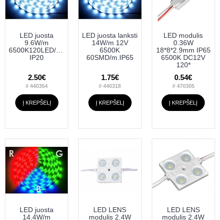
LED juosta
LED juosta lanksti
LED modulis
9.6W/m
14W/m 12V
0.36W
6500K120LED/m.12VDC
6500K
18*8*2.9mm IP65
IP20
60SMD/m.IP65
6500K DC12V
120*
2.50€
1.75€
0.54€
# 440354
# 440318
# 470305
Į KREPŠELĮ
Į KREPŠELĮ
Į KREPŠELĮ
LED juosta
LED LENS
LED LENS
14.4W/m
modulis 2.4W
modulis 2.4W