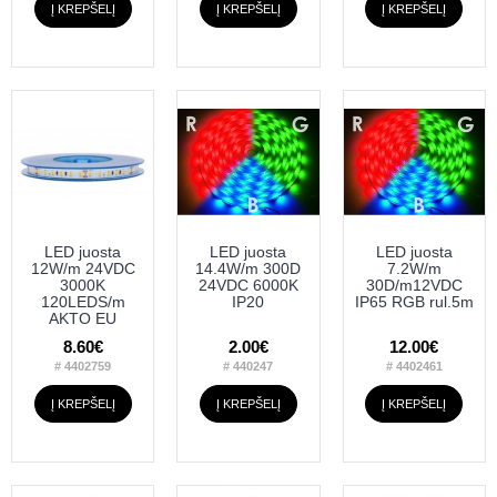
Į KREPŠELĮ
Į KREPŠELĮ
Į KREPŠELĮ
LED juosta
LED juosta
LED juosta
12W/m 24VDC
14.4W/m 300D
7.2W/m
3000K
24VDC 6000K
30D/m12VDC
120LEDS/m
IP20
IP65 RGB rul.5m
AKTO EU
8.60€
2.00€
12.00€
# 4402759
# 440247
# 4402461
Į KREPŠELĮ
Į KREPŠELĮ
Į KREPŠELĮ