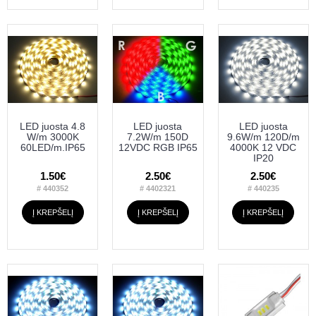
LED juosta 4.8
LED juosta
LED juosta
W/m 3000K
7.2W/m 150D
9.6W/m 120D/m
60LED/m.IP65
12VDC RGB IP65
4000K 12 VDC
IP20
1.50€
2.50€
2.50€
# 440352
# 4402321
# 440235
Į KREPŠELĮ
Į KREPŠELĮ
Į KREPŠELĮ