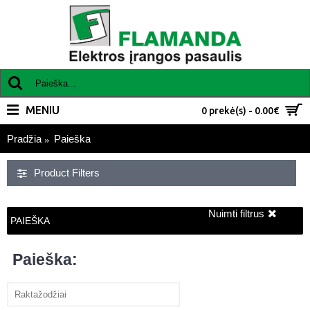
MENIU
0 prekė(s) - 0.00€
Pradžia
Paieška
Product Filters
Nuimti filtrus
PAIEŠKA
Paieška: