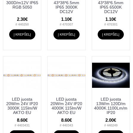
300D/m12V IP65
43*38*6.5mm
43*38*6.5mm
RGB 5050
IP65 3000K
IP65 6500K
DC12V
DC12V
2.30€
1.10€
1.10€
# 440250
# 470307
# 470301
Į KREPŠELĮ
Į KREPŠELĮ
Į KREPŠELĮ
LED juosta
LED juosta
LED juosta
20W/m 24V IP20
20W/m 24V IP20
13W/m 120D/m
3000K 115lm/W
4000K 115lm/W
4000K.1100Lm/m
AKTO EU
AKTO EU
IP20
8.60€
8.60€
2.00€
# 4403431
# 440343
# 440249