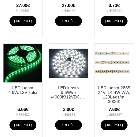
27.00€
27.00€
0.73€
# 440441
# 440440
# 4703001
Į KREPŠELĮ
Į KREPŠELĮ
Į KREPŠELĮ
LED juosta
LED juosta
LED juosta 2835
4.8W/12V žalia
9.6W/m
24V, 14.4W WW,
/4000K/12VDC120LED/m.IP65
120Leds/m,
3000K
6.66€
3.00€
7.60€
# 860432
# 440351
# 8653337
Į KREPŠELĮ
Į KREPŠELĮ
Į KREPŠELĮ