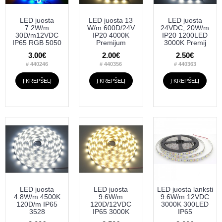
LED juosta
LED juosta 13
LED juosta
7.2W/m
W/m 600D/24V
24VDC, 20W/m
30D/m12VDC
IP20 4000K
IP20 1200LED
IP65 RGB 5050
Premijum
3000K Premij
3.00€
2.00€
2.50€
# 440246
# 440356
# 440363
Į KREPŠELĮ
Į KREPŠELĮ
Į KREPŠELĮ
LED juosta
LED juosta
LED juosta lanksti
4.8W/m 4500K
9.6W/m
9.6W/m 12VDC
120D/m IP65
120D/12VDC
3000K 300LED
3528
IP65 3000K
IP65