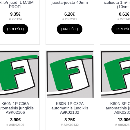
kl.b/r juod. L M/BM
juosta-juosta 40mm
izoliuota 1m²
PROFI
(10vnt.
9.35€
6.20€
0.61€
# 751124
# 2552312
# 27314
Į KREPŠELĮ
Į KREPŠELĮ
Į KREPŠE
K60N 1P C06A
K60N 1P C32A
K60N 3P 
utomatinis jungiklis
automatinis jungiklis
automatinis j
A9K02106
A9K02132
A9K023
3.90€
3.75€
13.00
# A9K02106
# A9K02132
# A9K023