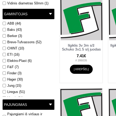
Vidinis diametras 50mm (1)
GAMINTOJAS
ABB (44)
Baks (43)
Berker (3)
Breve-Tufvassons (52)
Ilgiklis 3v 3m s/ž
Ilg
CHINT (10)
Schuko 3x1.5 s/j juodas
ETI (16)
7.41€
Elektro-Plast (6)
# 286035
F&F (7)
Į KREPŠELĮ
Finder (3)
Hager (30)
Jung (15)
Liregus (51)
Morek (31)
Philips (7)
PAJUNGIMAS
Promfactor (41)
Pajungiami iš viršaus ir