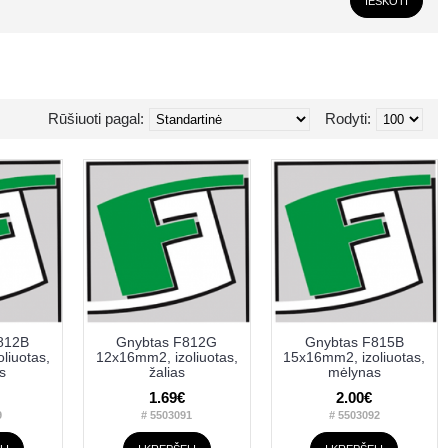
Rūšiuoti pagal:
Rodyti:
812B
Gnybtas F812G
Gnybtas F815B
liuotas,
12x16mm2, izoliuotas,
15x16mm2, izoliuotas,
s
žalias
mėlynas
1.69€
2.00€
9
# 5503091
# 5503092