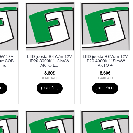
10W 12V
LED juosta 9.6W/m 12V
LED juosta 9.6W/m 12V
ut.COB
IP20 3000K 115lm/W
IP20 4000K 115lm/W
 rul
AKTO EU
AKTO +
8.60€
8.60€
1
# 4403411
# 4403413
LĮ
Į KREPŠELĮ
Į KREPŠELĮ