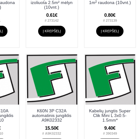
 raudona
izoliuota 2.5m² mėlyn
1m² raudona (10vnt.)
)
(10vnt.)
0.61€
0.80€
1
# 273142
# 273139
LĮ
Į KREPŠELĮ
Į KREPŠELĮ
C10A
K60N 3P C32A
Kabelių jungtis Super
ungiklis
automatinis jungiklis
Clik Mini L 3x0.5-
10
A9K02332
1.5mm*
€
15.50€
9.40€
10
# A9K02332
# 390349