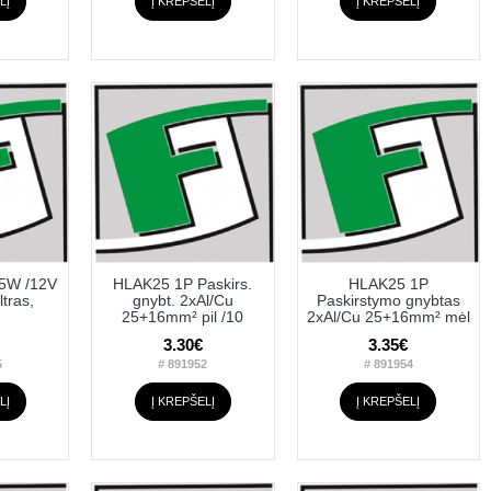
LĮ
Į KREPŠELĮ
Į KREPŠELĮ
75W /12V
HLAK25 1P Paskirs.
HLAK25 1P
tras,
gnybt. 2xAl/Cu
Paskirstymo gnybtas
25+16mm² pil /10
2xAl/Cu 25+16mm² mėl
3.30€
3.35€
5
# 891952
# 891954
LĮ
Į KREPŠELĮ
Į KREPŠELĮ