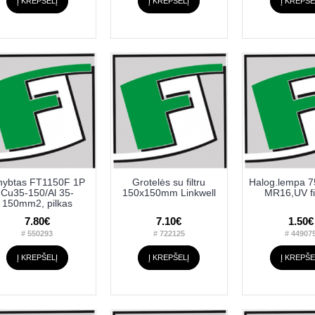
Į KREPŠELĮ
Į KREPŠELĮ
Į KREPŠE
ybtas FT1150F 1P
Grotelės su filtru
Halog.lempa 
Cu35-150/Al 35-
150x150mm Linkwell
MR16,UV fil
150mm2, pilkas
7.80€
7.10€
1.50€
# 550293
# 722125
# 44907
Į KREPŠELĮ
Į KREPŠELĮ
Į KREPŠE