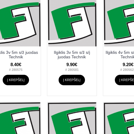
iklis 3v 5m s/ž juodas
Ilgiklis 3v 5m s/ž s/j
Ilgiklis 4v 5m 
Technik
juodas Technik
Techni
8.40€
9.90€
9.20€
# 280575
# 280581
# 280562
Į KREPŠELĮ
Į KREPŠELĮ
Į KREPŠE