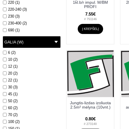
1kl.b/r impul. M/BM
2
220 (1)
PROFI
220-240 (3)
7.55€
230 (3)
# 751146
230-400 (2)
Į KREPŠELĮ
690 (1)
GALIA (W)
6 (2)
10 (2)
12 (1)
20 (2)
22 (1)
30 (3)
45 (1)
50 (2)
Jungtis-lizdas izoliuota
2.5m² mėlyna (10vnt.)
a
60 (2)
70 (2)
0.80€
100 (2)
# 273140
150 (1)