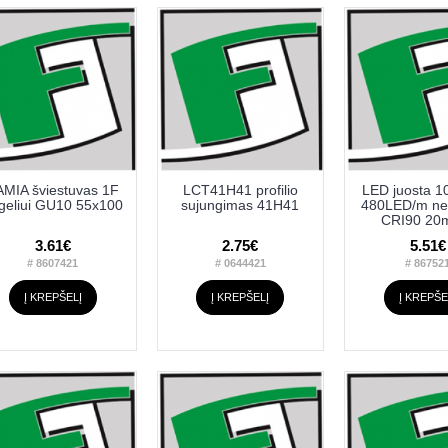
AMIA šviestuvas 1F
LCT41H41 profilio
LED juosta 
geliui GU10 55x100
sujungimas 41H41
480LED/m ne
CRI90 20m
3.61€
2.75€
5.51€
# 8607421
# 0644421
# 86752
Į KREPŠELĮ
Į KREPŠELĮ
Į KREPŠE