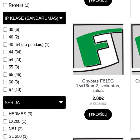
Į KREPŠELĮ
Rėmelis (1)
IP KLASĖ (SANDARUMAS)
30 (6)
40 (2)
40 -64 (su priedais) (1)
44 (34)
54 (23)
55 (3)
65 (46)
Gnybtas F815G
Gn
66 (3)
15x16mm2, izoliuotas,
67 (13)
žalias
2.00€
SERIJA
# 5503093
HERMES (3)
Į KREPŠELĮ
LX200 (1)
NB1 (2)
SL 250 (1)