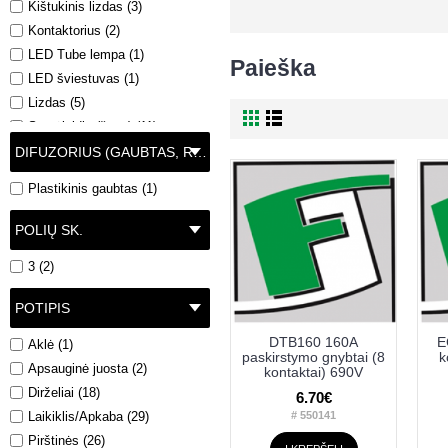
Kištukinis lizdas (3)
Kontaktorius (2)
LED Tube lempa (1)
Paieška
LED šviestuvas (1)
Lizdas (5)
Srovėlaidis (šyna) (11)
Sujungimo gnybtai (2)
DIFUZORIUS (GAUBTAS, REFLEKTORIUS)
Transformatorius (4)
Plastikinis gaubtas (1)
Tvirtinimo elementai (46)
Įrankiai (85)
POLIŲ SK.
Šviestuvas (1)
3 (2)
POTIPIS
DTB160 160A
E
Aklė (1)
paskirstymo gnybtai (8
k
Apsauginė juosta (2)
kontaktai) 690V
Dirželiai (18)
6.70€
Laikiklis/Apkaba (29)
# 550141
Pirštinės (26)