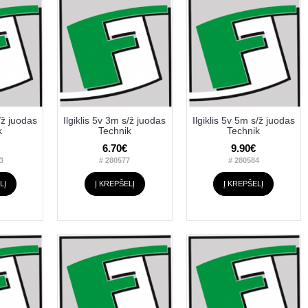
s/ž juodas
Ilgiklis 5v 3m s/ž juodas
Ilgiklis 5v 5m s/ž juodas
k
Technik
Technik
6.70€
9.90€
3
# 280577
# 280584
LĮ
Į KREPŠELĮ
Į KREPŠELĮ