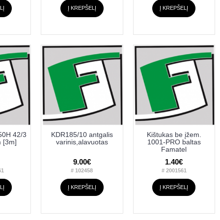
LĮ
Į KREPŠELĮ
Į KREPŠELĮ
50H 42/3
KDR185/10 antgalis
Kištukas be įžem.
 [3m]
varinis,alavuotas
1001-PRO baltas
Famatel
9.00€
1.40€
61
# 102458
# 2001561
LĮ
Į KREPŠELĮ
Į KREPŠELĮ