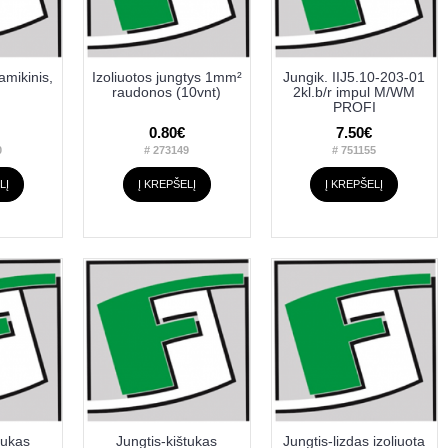
ramikinis,
Izoliuotos jungtys 1mm²
Jungik. IIJ5.10-203-01
raudonos (10vnt)
2kl.b/r impul M/WM
PROFI
0.80€
7.50€
0
# 273149
# 751155
LĮ
Į KREPŠELĮ
Į KREPŠELĮ
tukas
Jungtis-kištukas
Jungtis-lizdas izoliuota