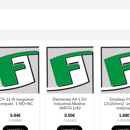
CF-11-R mygtukas
Elementai AA 1.5V
Gnybtas F
ompakt. 1 NO+NC
Industrial Alkaline
12x16mm2, izo
VARTA 1/40
mėlyna
5.84€
0.50€
1.69€
# 230808
# 141301
# 55030