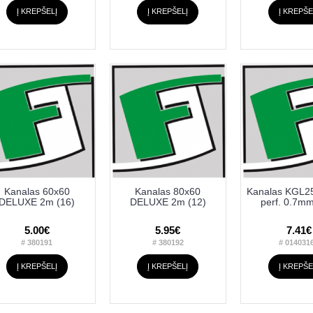
Į KREPŠELĮ
Į KREPŠELĮ
Į KREPŠE
Kanalas 60x60
Kanalas 80x60
Kanalas KGL2
DELUXE 2m (16)
DELUXE 2m (12)
perf. 0.7mm
5.00€
5.95€
7.41€
# 380191
# 380192
# 014031
Į KREPŠELĮ
Į KREPŠELĮ
Į KREPŠE