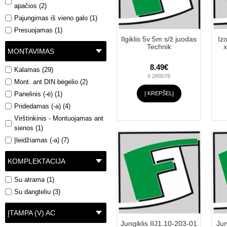
Radpol (4)
apačios (2)
Scame (9)
Pajungimas iš vieno galo (1)
Sez (9)
Presuojamas (1)
Vilma (9)
Ilgiklis 5v 5m s/ž juodas
Iz
Technik
x
MONTAVIMAS
8.49€
Kalamas (29)
# 280578
Mont. ant DIN bėgelio (2)
Į KREPŠELĮ
Panelinis (-ė) (1)
Pridedamas (-a) (4)
Virštinkinis - Montuojamas ant
sienos (1)
Įleidžiamas (-a) (7)
KOMPLEKTACIJA
Su atrama (1)
Su dangteliu (3)
ĮTAMPA (V) AC
Jungiklis IIJ1.10-203-01
Jun