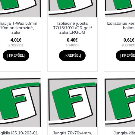
oliacija T-Wax 50mm
Izoliacinė juosta
Izoliatorius ke
10m antikorozinė,
TO15/10YL/GR gelt/
baltas
žalia
žalia ERGOM
4.01€
0.40€
0.61€
# 3227211
# 240005
# 27103
Į KREPŠELĮ
Į KREPŠELĮ
Į KREPŠE
giklis IJ5.10-203-01
Jungtis 70x70x4mm,
Jungtis-kiš