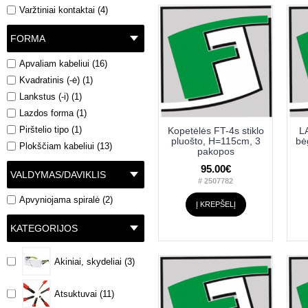
Varžtiniai kontaktai (4)
FORMA
Apvaliam kabeliui (16)
Kvadratinis (-ė) (1)
Lankstus (-i) (1)
Lazdos forma (1)
Pirštelio tipo (1)
Kopetėlės FT-4s stiklo
L
pluošto, H=115cm, 3
bė
Plokščiam kabeliui (13)
pakopos
95.00€
VALDYMAS/DAVIKLIS
# 2507782
Apvyniojama spiralė (2)
Į KREPŠELĮ
KATEGORIJOS
Akiniai, skydeliai (3)
Atsuktuvai (11)