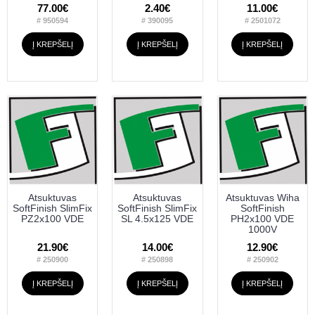
77.00€
2.40€
11.00€
# 950594
# 390095
# 2501072
Į KREPŠELĮ
Į KREPŠELĮ
Į KREPŠELĮ
Atsuktuvas
Atsuktuvas
Atsuktuvas Wiha
SoftFinish SlimFix
SoftFinish SlimFix
SoftFinish
PZ2x100 VDE
SL 4.5x125 VDE
PH2x100 VDE
1000V
21.90€
14.00€
12.90€
# 250900
# 250898
# 250902
Į KREPŠELĮ
Į KREPŠELĮ
Į KREPŠELĮ