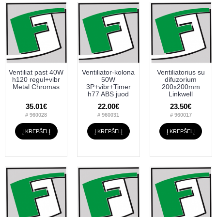
Ventiliat past 40W
Ventiliator-kolona
Ventiliatorius su
h120 regul+vibr
50W
difuzorium
Metal Chromas
3P+vibr+Timer
200x200mm
h77 ABS juod
Linkwell
35.01€
22.00€
23.50€
# 960028
# 960031
# 960017
Į KREPŠELĮ
Į KREPŠELĮ
Į KREPŠELĮ