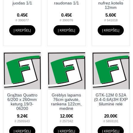
juodas 1/1
raudonas 1/1
nufrez.kotelis
12mm
0.45€
0.45€
5.60€
# 390077
# 390076
# 541018
Į KREPŠELĮ
Į KREPŠELĮ
Į KREPŠELĮ
Grąžtas Quattro
Grėblys lapams
GTK-12M 0.52A
6/200 x 260mm
76cm galvutė,
(0.4-0.6A)3H EXP
keturg.19/3-
rankena 122cm,
šiluminė relė
06200
medinė
9.24€
12.00€
20.00€
# 2505543
# 257342
# 5859191
Į KREPŠELĮ
Į KREPŠELĮ
Į KREPŠELĮ