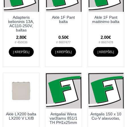
Adapteris
Aklė 1F Pant
Aklė 1F Pant
kelioninis 13A,
balta
maitinimo balta
AC110-250V,
baltas
2.80€
0.50€
2.00€
# 450036
# 8607477
# 8607478
Į KREPŠELĮ
Į KREPŠELĮ
Į KREPŠELĮ
Aklė LX200 balta
Antgaliai Wera
Antgalis 150 x 10
LX200 V LX/B
varžtams 851/1
Cu-V alavuotas,
TH PH1x25mm