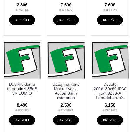
2.80€
7.60€
7.60€
# 751164
# 430627
# 430628
Į KREPŠELĮ
Į KREPŠELĮ
Į KREPŠELĮ
Daviklis dūmų
Dažų markeris
Dėžutė
fotooptinis 85dB
Markal Valve
200x130x60 IP30
9V LUMIO
Action 3mm
į g/k 3253-A
raudonas
Famatel oranž.
8.49€
2.50€
6.15€
# 830183
# 2506821
# 2001621
Į KREPŠELĮ
Į KREPŠELĮ
Į KREPŠELĮ