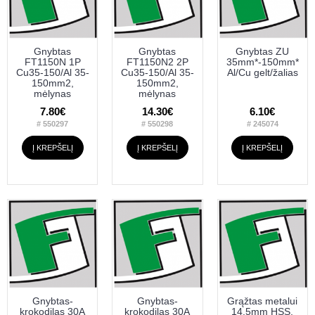
Gnybtas
Gnybtas
Gnybtas ZU
FT1150N 1P
FT1150N2 2P
35mm*-150mm*
Cu35-150/Al 35-
Cu35-150/Al 35-
Al/Cu gelt/žalias
150mm2,
150mm2,
mėlynas
mėlynas
7.80€
14.30€
6.10€
# 550297
# 550298
# 245074
Į KREPŠELĮ
Į KREPŠELĮ
Į KREPŠELĮ
Gnybtas-
Gnybtas-
Grąžtas metalui
krokodilas 30A
krokodilas 30A
14.5mm HSS,