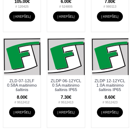
105.00€
6.00€
7.80€
# 120425
# 524805
# 980113
Į KREPŠELĮ
Į KREPŠELĮ
Į KREPŠELĮ
ZLD 07-12LF
ZLDP 06-12YCL
ZLDP 12-12YCL
0.58A maitinimo
0.5A maitinimo
1.0A maitinimo
šaltinis
šaltinis IP65
šaltinis IP65
8.00€
7.30€
8.60€
# 9512412
# 9512413
# 9512423
Į KREPŠELĮ
Į KREPŠELĮ
Į KREPŠELĮ