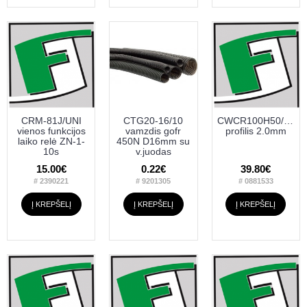
CRM-81J/UNI
CTG20-16/10
CWCR100H50/3,3M
vienos funkcijos
vamzdis gofr
profilis 2.0mm
laiko relė ZN-1-
450N D16mm su
10s
v.juodas
15.00€
0.22€
39.80€
# 2390221
# 9201305
# 0881533
Į KREPŠELĮ
Į KREPŠELĮ
Į KREPŠELĮ