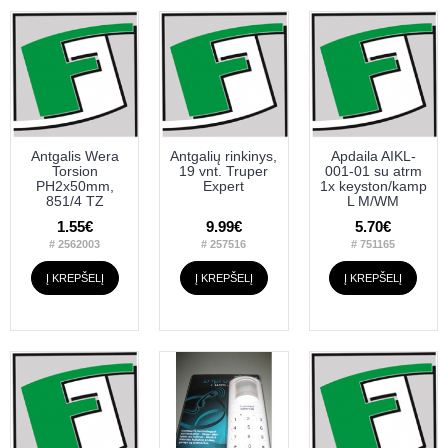
Antgalis Wera
Antgalių rinkinys,
Apdaila AIKL-
Torsion
19 vnt. Truper
001-01 su atrm
PH2x50mm,
Expert
1x keyston/kamp
851/4 TZ
L M/WM
1.55€
9.99€
5.70€
# 2562003
# 257516
# 751165
Į KREPŠELĮ
Į KREPŠELĮ
Į KREPŠELĮ