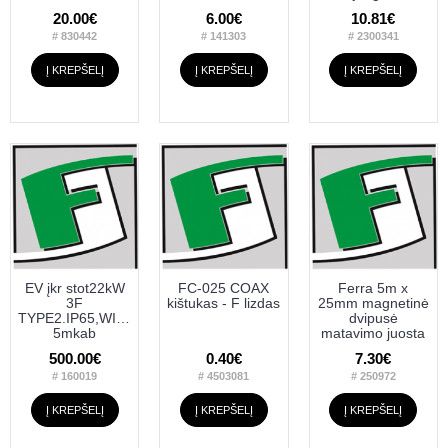
20.00€
6.00€
10.81€
# 830442
# 141303
# 2300341
Į KREPŠELĮ
Į KREPŠELĮ
Į KREPŠELĮ
EV įkr stot22kW
FC-025 COAX
Ferra 5m x
3F
kištukas - F lizdas
25mm magnetinė
TYPE2.IP65,WIFI+RFID,IK08
dvipusė
5mkab
matavimo juosta
500.00€
0.40€
7.30€
# 160019
# 4503081
# 250972
Į KREPŠELĮ
Į KREPŠELĮ
Į KREPŠELĮ