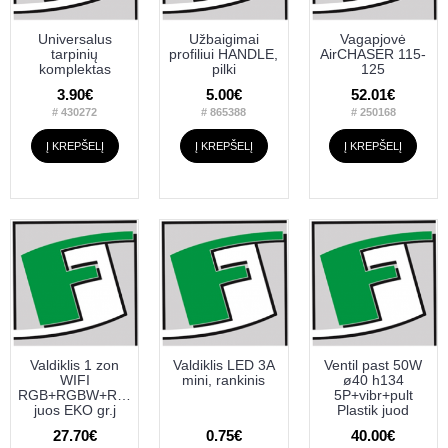
Universalus
Užbaigimai
Vagapjovė
tarpinių
profiliui HANDLE,
AirCHASER 115-
komplektas
pilki
125
3.90€
5.00€
52.01€
# 430272
# 865388
# 250168
Į KREPŠELĮ
Į KREPŠELĮ
Į KREPŠELĮ
Valdiklis 1 zon
Valdiklis LED 3A
Ventil past 50W
WIFI
mini, rankinis
ø40 h134
RGB+RGBW+RGBCCT
5P+vibr+pult
juos EKO gr.j
Plastik juod
27.70€
0.75€
40.00€