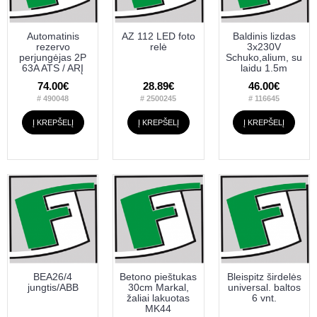
Automatinis
AZ 112 LED foto
Baldinis lizdas
rezervo
relė
3x230V
perjungėjas 2P
Schuko,alium, su
63A ATS / ARĮ
laidu 1.5m
74.00€
28.89€
46.00€
# 490048
# 2500245
# 116645
Į KREPŠELĮ
Į KREPŠELĮ
Į KREPŠELĮ
BEA26/4
Betono pieštukas
Bleispitz širdelės
jungtis/ABB
30cm Markal,
universal. baltos
žaliai lakuotas
6 vnt.
MK44