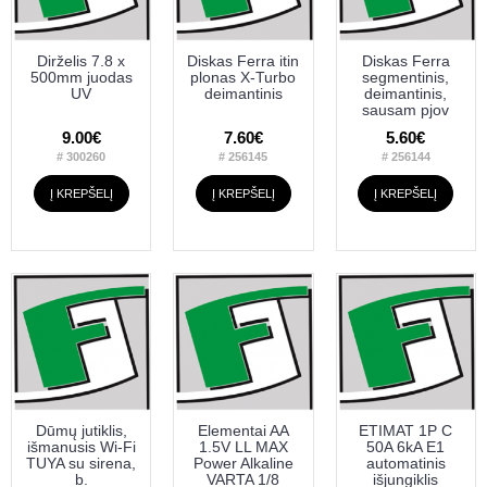
Dirželis 7.8 x
Diskas Ferra itin
Diskas Ferra
500mm juodas
plonas X-Turbo
segmentinis,
UV
deimantinis
deimantinis,
sausam pjov
9.00€
7.60€
5.60€
# 300260
# 256145
# 256144
Į KREPŠELĮ
Į KREPŠELĮ
Į KREPŠELĮ
Dūmų jutiklis,
Elementai AA
ETIMAT 1P C
išmanusis Wi-Fi
1.5V LL MAX
50A 6kA E1
TUYA su sirena,
Power Alkaline
automatinis
b.
VARTA 1/8
išjungiklis