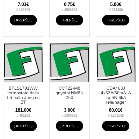
7.01€
0.75€
5.80€
# 109206
# 2508621
# 251289
Į KREPŠELĮ
Į KREPŠELĮ
Į KREPŠELĮ
BTLS1791WW
CCT22-M8
CDA463J
termostato dalis
gnybtai NM8N
4x63A/30mA, A
LS balta Jung su
250
tip SN 6kA
BT
relė/hager
181.00€
3.00€
80.01€
# 451182
# 1300882
# 1203142
Į KREPŠELĮ
Į KREPŠELĮ
Į KREPŠELĮ