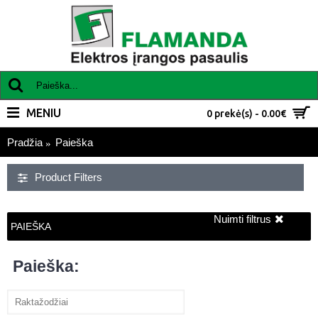
MENIU
0 prekė(s) - 0.00€
Pradžia
Paieška
Product Filters
Nuimti filtrus
PAIEŠKA
Paieška: