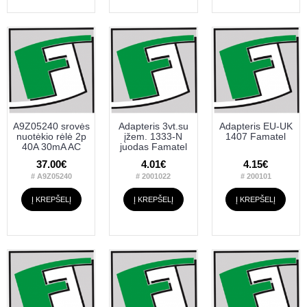
A9Z05240 srovės
Adapteris 3vt.su
Adapteris EU-UK
nuotėkio rėlė 2p
įžem. 1333-N
1407 Famatel
40A 30mA AC
juodas Famatel
37.00€
4.01€
4.15€
# A9Z05240
# 2001022
# 200101
Į KREPŠELĮ
Į KREPŠELĮ
Į KREPŠELĮ