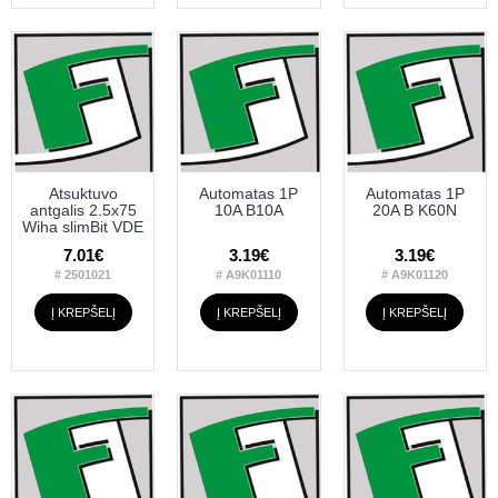
Atsuktuvo
Automatas 1P
Automatas 1P
antgalis 2.5x75
10A B10A
20A B K60N
Wiha slimBit VDE
7.01€
3.19€
3.19€
# 2501021
# A9K01110
# A9K01120
Į KREPŠELĮ
Į KREPŠELĮ
Į KREPŠELĮ