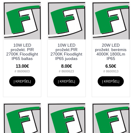
10W LED
10W LED
20W LED
prožekt. PIR
prožekt.PIR
prožekt. berėmis
2700K Floodlight
2700K Floodlight
4000K 1800Lm
IP65 baltas
IP65 juodas
IP65
13.00€
8.00€
6.50€
# 8600603
# 8600623
# 8600913
Į KREPŠELĮ
Į KREPŠELĮ
Į KREPŠELĮ