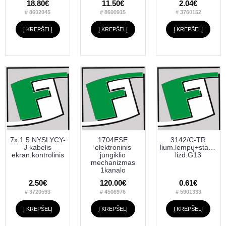
18.80€
11.50€
2.04€
# 8602045
# 8600915
# 3760152
Į KREPŠELĮ
Į KREPŠELĮ
Į KREPŠELĮ
7x 1.5 NYSLYCY-
1704ESE
3142/C-TR
J kabelis
elektroninis
lium.lempų+starterių
ekran.kontrolinis
jungiklio
lizd.G13
mechanizmas
1kanalo
2.50€
120.00€
0.61€
# 3720593
# 4506976
# 5901333
Į KREPŠELĮ
Į KREPŠELĮ
Į KREPŠELĮ