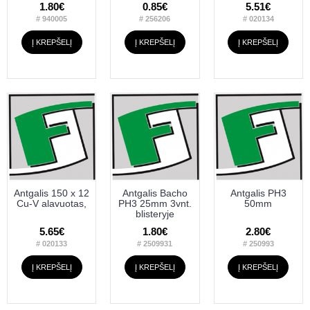
1.80€
0.85€
5.51€
# 940005
# 256206
# 020134
Į KREPŠELĮ
Į KREPŠELĮ
Į KREPŠELĮ
Antgalis 150 x 12
Antgalis Bacho
Antgalis PH3
Cu-V alavuotas,
PH3 25mm 3vnt.
50mm
blisteryje
5.65€
1.80€
2.80€
# 020133
# 2509931
# 250993
Į KREPŠELĮ
Į KREPŠELĮ
Į KREPŠELĮ