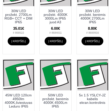
30W LED
30W LED
30W LED
prožekt. 2700Lm
prožekt. 4000K
prožekt. berėmis
RGB+ CCT + DIM
3000Lm IP65
4000K 2700Lm
IP65
juod A3
IP65
35.01€
6.00€
8.80€
# 868522
# 8684011
# 8600916
Į KREPŠELĮ
Į KREPŠELĮ
Į KREPŠELĮ
45W LED 120cm
50W LED
5x 1.5 YSLCY-JZ
4950lm
prožekt. berėmis
kabelis
4000K,šviestuvas
4000K 4500Lm
ekran.kontrolinis
Leduro IP65
IP65