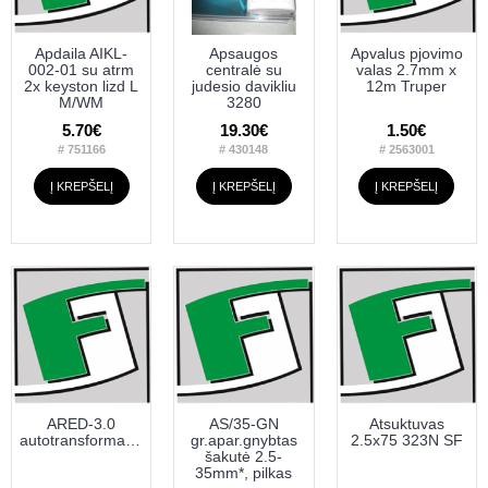
Apdaila AIKL-
Apsaugos
Apvalus pjovimo
002-01 su atrm
centralė su
valas 2.7mm x
2x keyston lizd L
judesio davikliu
12m Truper
M/WM
3280
5.70€
19.30€
1.50€
# 751166
# 430148
# 2563001
Į KREPŠELĮ
Į KREPŠELĮ
Į KREPŠELĮ
ARED-3.0
AS/35-GN
Atsuktuvas
autotransformatorius
gr.apar.gnybtas
2.5x75 323N SF
šakutė 2.5-
35mm*, pilkas