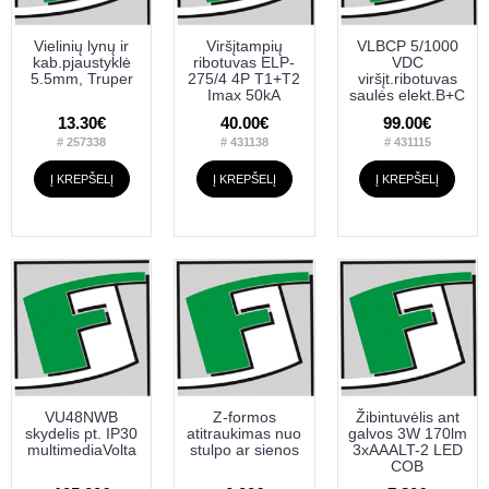
Vielinių lynų ir
Viršįtampių
VLBCP 5/1000
kab.pjaustyklė
ribotuvas ELP-
VDC
5.5mm, Truper
275/4 4P T1+T2
viršįt.ribotuvas
Imax 50kA
saulės elekt.B+C
13.30€
40.00€
99.00€
# 257338
# 431138
# 431115
Į KREPŠELĮ
Į KREPŠELĮ
Į KREPŠELĮ
VU48NWB
Z-formos
Žibintuvėlis ant
skydelis pt. IP30
atitraukimas nuo
galvos 3W 170lm
multimediaVolta
stulpo ar sienos
3xAAALT-2 LED
COB