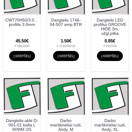
CWT70H50/3.0NMC
Dangtelis 1746-
Dangtelis LED
profilis 3.0mm
94-507 amp BTR
profiliui GROOVE
HIDE 3m,
užgl,pilka
45.50€
1.50€
0.85€
# 0867830
# 172600219
# 862338
Į KREPŠELĮ
Į KREPŠELĮ
Į KREPŠELĮ
Dangtelis-aklė D-
Darbo
Darbo
001-01 balta L
marškinėliai rudi,
marškinėliai rudi,
M/WM /25
Andy, M
Andy, XL