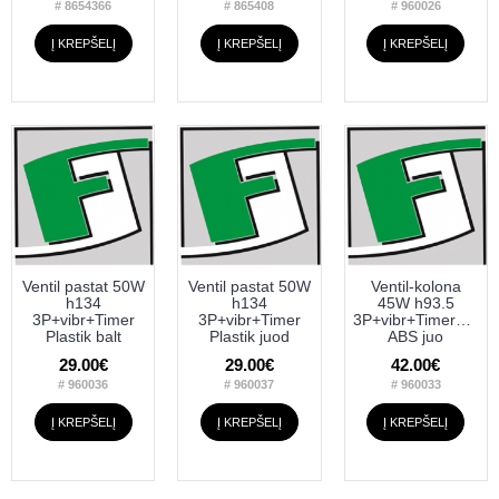
# 8654366
# 865408
# 960026
Į KREPŠELĮ
Į KREPŠELĮ
Į KREPŠELĮ
Ventil pastat 50W
Ventil pastat 50W
Ventil-kolona
h134
h134
45W h93.5
3P+vibr+Timer
3P+vibr+Timer
3P+vibr+Timer+Pult
Plastik balt
Plastik juod
ABS juo
29.00€
29.00€
42.00€
# 960036
# 960037
# 960033
Į KREPŠELĮ
Į KREPŠELĮ
Į KREPŠELĮ