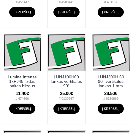
# 451147
# 4509441
# 451157
Į KREPŠELĮ
Į KREPŠELĮ
Į KREPŠELĮ
Lumina Intense
LUNJ100H60
LUNJ200H 60
1xRJ45 lizdas
lankas vertikalus
90° vertikalus
baltas blizgus
90°
lankas 1.mm
11.40€
25.00€
28.50€
# 474606
# 0130967
# 0130969
Į KREPŠELĮ
Į KREPŠELĮ
Į KREPŠELĮ