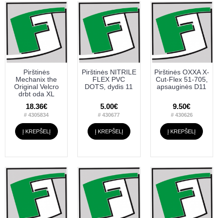
Pirštinės
Pirštinės NITRILE
Pirštinės OXXA X-
Mechanix the
FLEX PVC
Cut-Flex 51-705,
Original Velcro
DOTS, dydis 11
apsauginės D11
drbt oda XL
18.36€
5.00€
9.50€
# 4305834
# 430677
# 430626
Į KREPŠELĮ
Į KREPŠELĮ
Į KREPŠELĮ