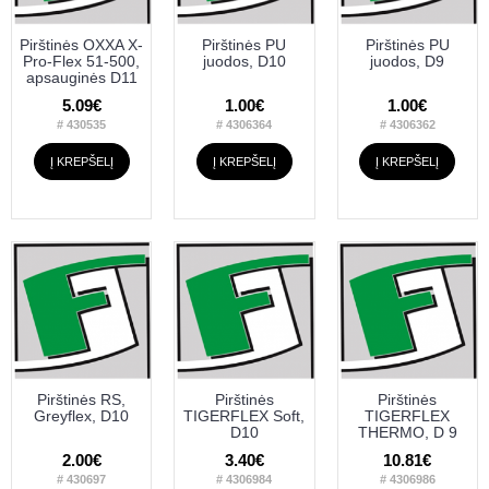
Pirštinės OXXA X-
Pirštinės PU
Pirštinės PU
Pro-Flex 51-500,
juodos, D10
juodos, D9
apsauginės D11
5.09€
1.00€
1.00€
# 430535
# 4306364
# 4306362
Į KREPŠELĮ
Į KREPŠELĮ
Į KREPŠELĮ
Pirštinės RS,
Pirštinės
Pirštinės
Greyflex, D10
TIGERFLEX Soft,
TIGERFLEX
D10
THERMO, D 9
2.00€
3.40€
10.81€
# 430697
# 4306984
# 4306986