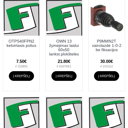
OTPS40FPN2
OWN 13
P9MMN2T
ketvirtasis polius
žymėjimas laidui
vairolazdė 1-0-2
60x50
be fiksacijos
lankst.plokštelės
7.50€
21.80€
30.00€
# 110891
# 6107651
# 215112
Į KREPŠELĮ
Į KREPŠELĮ
Į KREPŠELĮ