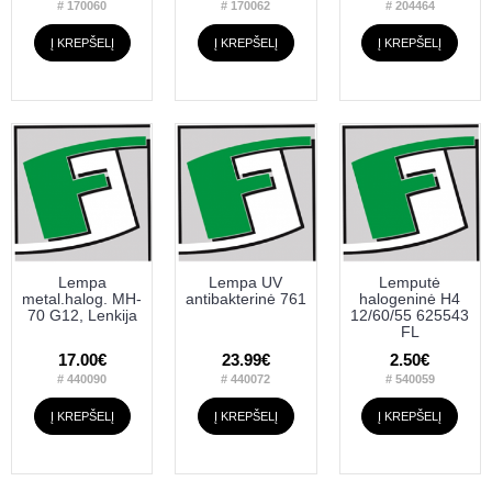
# 170060
# 170062
# 204464
Į KREPŠELĮ
Į KREPŠELĮ
Į KREPŠELĮ
Lempa
Lempa UV
Lemputė
metal.halog. MH-
antibakterinė 761
halogeninė H4
70 G12, Lenkija
12/60/55 625543
FL
17.00€
23.99€
2.50€
# 440090
# 440072
# 540059
Į KREPŠELĮ
Į KREPŠELĮ
Į KREPŠELĮ