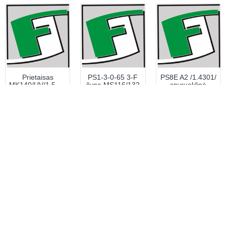
Prietaisas
PS1-3-0-65 3-F
PS8E A2 /1.4301/
MK140/UV/1.5W/230V,IP20
šyna MS116/132
spyruoklinė
(U.N)
65A
poveržlė 100vnt
3.61€
15.00€
1.20€
# 510911
# 1039251
# 0166794
Į KREPŠELĮ
Į KREPŠELĮ
Į KREPŠELĮ