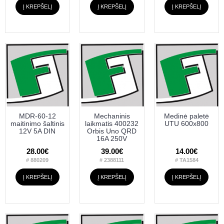
Į KREPŠELĮ
Į KREPŠELĮ
Į KREPŠELĮ
MDR-60-12
Mechaninis
Medinė paletė
maitinimo šaltinis
laikmatis 400232
UTU 600x800
12V 5A DIN
Orbis Uno QRD
16A 250V
28.00€
39.00€
14.00€
# 880209
# 2388111
# TA1584
Į KREPŠELĮ
Į KREPŠELĮ
Į KREPŠELĮ