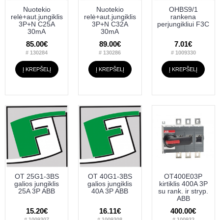
Nuotekio
Nuotekio
OHBS9/1
relė+aut.jungiklis
relė+aut.jungiklis
rankena
3P+N C25A
3P+N C32A
perjungikliui F3C
30mA
30mA
85.00€
89.00€
7.01€
# 130284
# 130286
# 1009330
Į KREPŠELĮ
Į KREPŠELĮ
Į KREPŠELĮ
OT 25G1-3BS
OT 40G1-3BS
OT400E03P
galios jungiklis
galios jungiklis
kirtiklis 400A 3P
25A 3P ABB
40A 3P ABB
su rank. ir stryp.
ABB
15.20€
16.11€
400.00€
# 1009307
# 1009308
# 100932