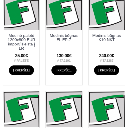
Medinė paletė
Medinis būgnas
Medinis būgnas
1200x800 EUR
EL EP-7
K10 NKT
import/išleista į
LR
25.00€
130.00€
240.00€
# PALETE
# TA2191
# TA1287
Į KREPŠELĮ
Į KREPŠELĮ
Į KREPŠELĮ