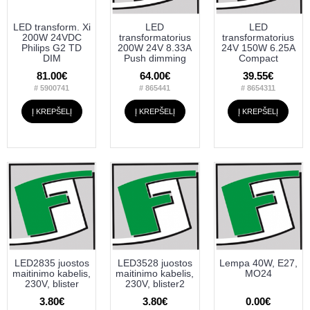
LED transform. Xi
LED
LED
200W 24VDC
transformatorius
transformatorius
Philips G2 TD
200W 24V 8.33A
24V 150W 6.25A
DIM
Push dimming
Compact
81.00€
64.00€
39.55€
# 5900741
# 865441
# 8654311
Į KREPŠELĮ
Į KREPŠELĮ
Į KREPŠELĮ
LED2835 juostos
LED3528 juostos
Lempa 40W, E27,
maitinimo kabelis,
maitinimo kabelis,
MO24
230V, blister
230V, blister2
3.80€
3.80€
0.00€