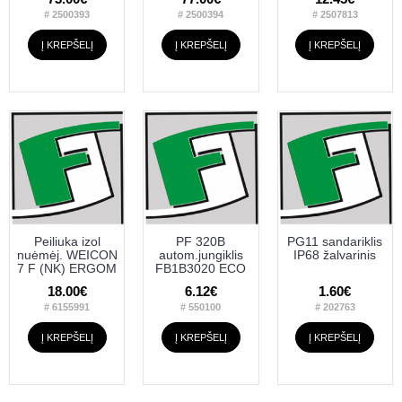
# 2500393
# 2500394
# 2507813
Į KREPŠELĮ
Į KREPŠELĮ
Į KREPŠELĮ
Peiliuka izol
PF 320B
PG11 sandariklis
nuėmėj. WEICON
autom.jungiklis
IP68 žalvarinis
7 F (NK) ERGOM
FB1B3020 ECO
18.00€
6.12€
1.60€
# 6155991
# 550100
# 202763
Į KREPŠELĮ
Į KREPŠELĮ
Į KREPŠELĮ