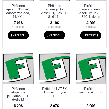
Pirštinės
Pirštinės
Pirštinės
apsaug.'Driver',
apsauginės
apsauginės
oda/versta oda,
Ansell HyFlex 11-
Ansell HyFlex 11-
11/XXL
816 11d
840 11dydis
7.01€
3.19€
4.20€
# 4304841
# 4303996
# 430558
Į KREPŠELĮ
Į KREPŠELĮ
Į KREPŠELĮ
Pirštinės
Pirštinės LATEX
Pirštinės
atsparios
H poliest., dydis
mechanikui, D8
pjūviams C TL
11
dydis M
8.20€
2.07€
2.00€