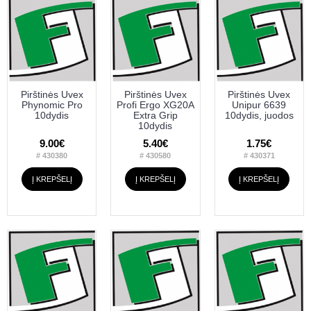
Pirštinės Uvex
Pirštinės Uvex
Pirštinės Uvex
Phynomic Pro
Profi Ergo XG20A
Unipur 6639
10dydis
Extra Grip
10dydis, juodos
10dydis
9.00€
5.40€
1.75€
# 430380
# 430580
# 430371
Į KREPŠELĮ
Į KREPŠELĮ
Į KREPŠELĮ