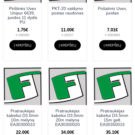
Pirštinės Uvex
PKT-20 valdymo
Pošalmis Uvex,
Unipur 6639,
postas raudonas
juodas
juodos 11 dydis
PU
1.75€
11.00€
7.01€
# 430355
# 20227
# 4303891
Į KREPŠELĮ
Į KREPŠELĮ
Į KREPŠELĮ
Pratraukėjas
Pratraukėjas
Pratraukėjas
kabeliui D3.0mm
kabeliui D3.0mm
kabeliui D3.5mm
10m mėlyna
20m mėlyna
15m gelt.
EA30300010
EA30300020
EA30350015
22.00€
34.00€
35.10€