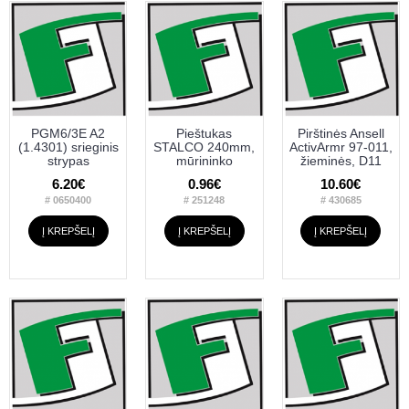
PGM6/3E A2
Pieštukas
Pirštinės Ansell
(1.4301) srieginis
STALCO 240mm,
ActivArmr 97-011,
strypas
mūrininko
žieminės, D11
6.20€
0.96€
10.60€
# 0650400
# 251248
# 430685
Į KREPŠELĮ
Į KREPŠELĮ
Į KREPŠELĮ