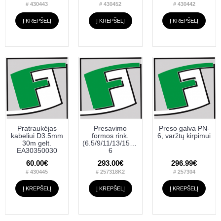
# 430443
# 430452
# 430442
Į KREPŠELĮ
Į KREPŠELĮ
Į KREPŠELĮ
Pratraukėjas
Presavimo
Preso galva PN-
kabeliui D3.5mm
formos rink.
6, varžtų kirpimui
30m gelt.
(6.5/9/11/13/15/17)galv.GD-
EA30350030
6
60.00€
293.00€
296.99€
# 430445
# 257318K2
# 257304
Į KREPŠELĮ
Į KREPŠELĮ
Į KREPŠELĮ