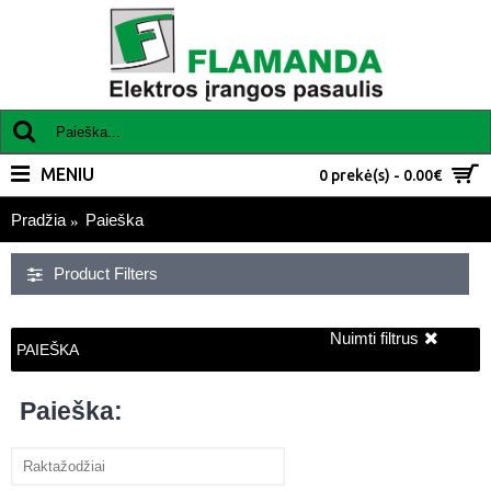
MENIU
0 prekė(s) - 0.00€
Pradžia
Paieška
Product Filters
Nuimti filtrus
PAIEŠKA
Paieška: