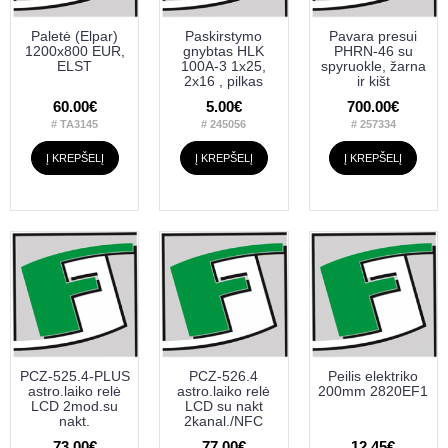
Paletė (Elpar)
Paskirstymo
Pavara presui
1200x800 EUR,
gnybtas HLK
PHRN-46 su
ELST
100A-3 1x25,
spyruokle, žarna
2x16 , pilkas
ir kišt
60.00€
5.00€
700.00€
# TA3145
# 245056
# 257334
Į KREPŠELĮ
Į KREPŠELĮ
Į KREPŠELĮ
PCZ-525.4-PLUS
PCZ-526.4
Peilis elektriko
astro.laiko relė
astro.laiko relė
200mm 2820EF1
LCD 2mod.su
LCD su nakt
nakt.
2kanal./NFC
73.00€
77.00€
12.45€