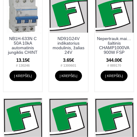
NB1H-633N C
ND91G24V
Nepertrauk.maitinim
50A 10kA
indikatorius
šaltinis
automatinis
modulinis, žalias
CHAMP1000VA
jungiklis CHINT
24V
900W FSP
13.15€
3.65€
344.00€
# 130246
# 1300601
# 889170
Į KREPŠELĮ
Į KREPŠELĮ
Į KREPŠELĮ