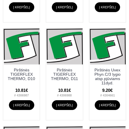
Į KREPŠELĮ
Į KREPŠELĮ
Į KREPŠELĮ
Pirštinės
Pirštinės
Pirštinės Uvex
TIGERFLEX
TIGERFLEX
Phyn.C/3 lygio
THERMO, D10
THERMO, D11
atsp.pjūviams
11dyd.
10.81€
10.81€
9.20€
# 4306987
# 4306988
# 4304661
Į KREPŠELĮ
Į KREPŠELĮ
Į KREPŠELĮ