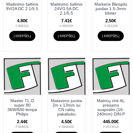
Maitinimo šaltinis
Maitinimo šaltinis
Markeris Bleispitz
9V/2A DC 2.1/5.5
24V/1.5A DC
juodas 1.5-3mm
2.1/5.5
blister
4.80€
7.41€
2.50€
# 880321
# 880320
# 251234
Į KREPŠELĮ
Į KREPŠELĮ
Į KREPŠELĮ
Master TL-D
Matavimo juosta
Matricų rink AL
super 80
2m x 13mm su
presams
36W/840 lempa
CN raktų
suapvalin.(16-
Philips
pakabuku
240mm) DIN-P
2.44€
4.50€
445.00€
# 590035
# 2508455
# 257301A