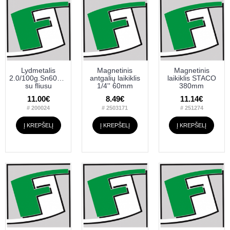
Lydmetalis
Magnetinis
Magnetinis
2.0/100g.Sn60PB40
antgalių laikiklis
laikiklis STACO
su fliusu
1/4'' 60mm
380mm
11.00€
8.49€
11.14€
# 200024
# 2503171
# 251274
Į KREPŠELĮ
Į KREPŠELĮ
Į KREPŠELĮ