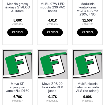
Medžio grąžtų
MLBL-07W LED
Modulinis
rinkinys STALCO
modulis 230 VAC
kontaktorius
3-10mm
baltas
MCF3 40A,ritė
230V, 4NO
5.60€
4.01€
31.50€
# 542689
# 790949
# 5504241
Į KREPŠELĮ
Į KREPŠELĮ
Į KREPŠELĮ
Mova KF
Mova ZPS-20
Multifunkcinis
sujungimo
tiesi kieta RLK
belaidis kroviklis
vamzdžiui D160
juoda
ALS (be adapt)
6.70€
0.17€
9.00€
# 920337
# 9200622
# 430201