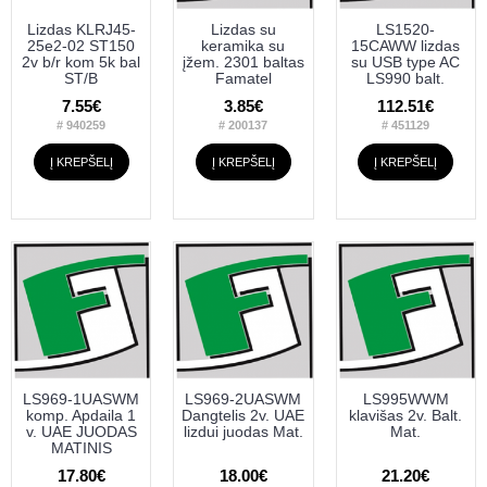
Lizdas KLRJ45-
Lizdas su
LS1520-
25e2-02 ST150
keramika su
15CAWW lizdas
2v b/r kom 5k bal
įžem. 2301 baltas
su USB type AC
ST/B
Famatel
LS990 balt.
7.55€
3.85€
112.51€
# 940259
# 200137
# 451129
Į KREPŠELĮ
Į KREPŠELĮ
Į KREPŠELĮ
LS969-1UASWM
LS969-2UASWM
LS995WWM
komp. Apdaila 1
Dangtelis 2v. UAE
klavišas 2v. Balt.
v. UAE JUODAS
lizdui juodas Mat.
Mat.
MATINIS
17.80€
18.00€
21.20€