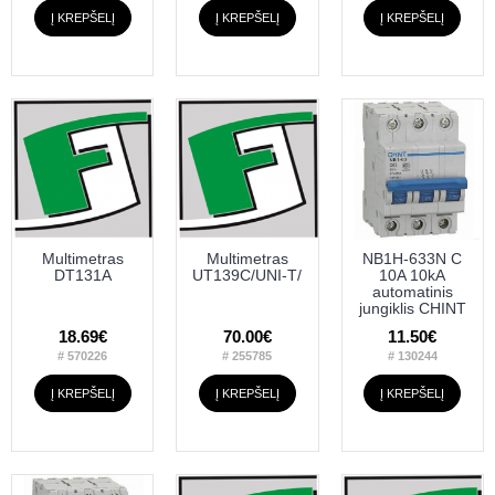
Į KREPŠELĮ
Į KREPŠELĮ
Į KREPŠELĮ
Multimetras
Multimetras
NB1H-633N C
DT131A
UT139C/UNI-T/
10A 10kA
automatinis
jungiklis CHINT
18.69€
70.00€
11.50€
# 570226
# 255785
# 130244
Į KREPŠELĮ
Į KREPŠELĮ
Į KREPŠELĮ