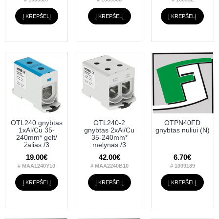
Į KREPŠELĮ
Į KREPŠELĮ
Į KREPŠELĮ
OTL240 gnybtas
OTL240-2
OTPN40FD
1xAl/Cu 35-
gnybtas 2xAl/Cu
gnybtas nuliui (N)
240mm* gelt/
35-240mm*
žalias /3
mėlynas /3
19.00€
42.00€
6.70€
# MAA1240Y10
# MAA2240B10
# 1009189
Į KREPŠELĮ
Į KREPŠELĮ
Į KREPŠELĮ