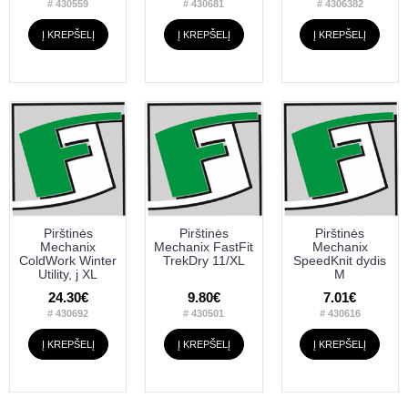
# 430559
# 430681
# 4306382
Į KREPŠELĮ
Į KREPŠELĮ
Į KREPŠELĮ
Pirštinės
Pirštinės
Pirštinės
Mechanix
Mechanix FastFit
Mechanix
ColdWork Winter
TrekDry 11/XL
SpeedKnit dydis
Utility, j XL
M
24.30€
9.80€
7.01€
# 430692
# 430501
# 430616
Į KREPŠELĮ
Į KREPŠELĮ
Į KREPŠELĮ