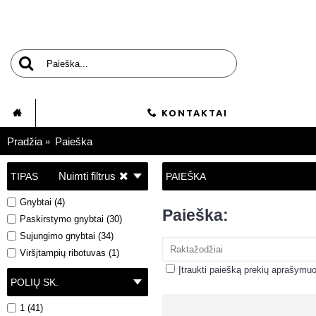
KONTAKTAI
Pradžia
Paieška
Nuimti filtrus
TIPAS
PAIEŠKA
Gnybtai (4)
Paieška:
Paskirstymo gnybtai (30)
Sujungimo gnybtai (34)
Viršįtampių ribotuvas (1)
Įtraukti paiešką prekių aprašymu
POLIŲ SK.
1 (41)