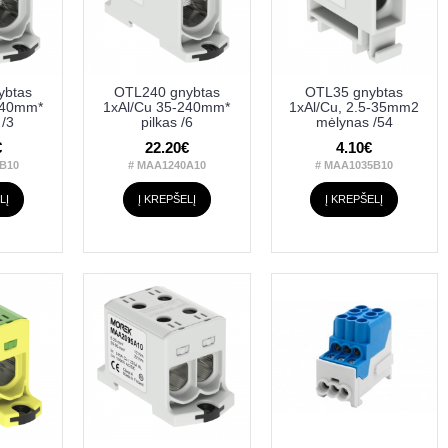
ybtas
OTL240 gnybtas
OTL35 gnybtas
240mm*
1xAl/Cu 35-240mm*
1xAl/Cu, 2.5-35mm2
 /3
pilkas /6
mėlynas /54
€
22.20€
4.10€
B10
# MAA1240A10
# MAA1035B10
LĮ
Į KREPŠELĮ
Į KREPŠELĮ