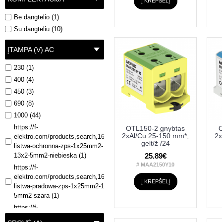
Į KREPŠELĮ
Be dangtelio (1)
Su dangteliu (10)
ĮTAMPA (V) AC
230 (1)
400 (4)
450 (3)
690 (8)
1000 (44)
https://f-
OTL150-2 gnybtas
2xAl/Cu 25-150 mm*,
2x
elektro.com/products,search,16526-
gelt/ž /24
listwa-ochronna-zps-1x25mm2-
25.89€
13x2-5mm2-niebieska (1)
# MAA2150Y10
https://f-
elektro.com/products,search,16528-
Į KREPŠELĮ
listwa-pradowa-zps-1x25mm2-13x2-
5mm2-szara (1)
https://f-
elektro.com/products,search,16529-