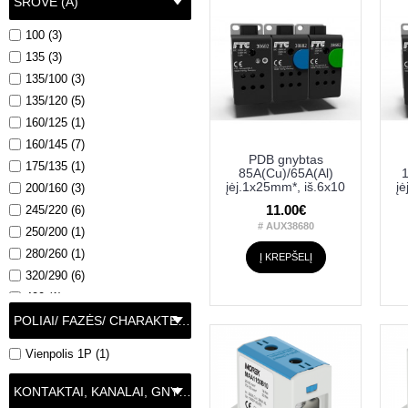
SROVĖ (A)
listwa-ochronna-zps-1x25mm2-
13x2-5mm2-zolto-zielona (1)
100 (3)
135 (3)
135/100 (3)
135/120 (5)
160/125 (1)
160/145 (7)
PDB gnybtas
175/135 (1)
85A(Cu)/65A(Al)
1
įėj.1x25mm*, iš.6x10
į
200/160 (3)
11.00€
245/220 (6)
# AUX38680
250/200 (1)
280/260 (1)
Į KREPŠELĮ
320/290 (6)
400 (1)
400/350 (1)
POLIAI/ FAZĖS/ CHARAKTERISTIKA
425/380 (4)
Vienpolis 1P (1)
425x380 (1)
63 (7)
KONTAKTAI, KANALAI, GNYBTAI
76 (3)