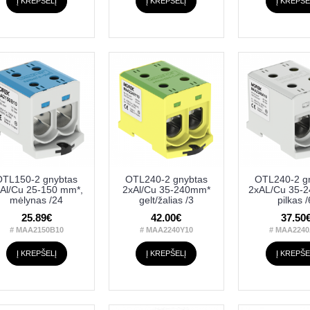
Į KREPŠELĮ
Į KREPŠELĮ
Į KREPŠE
OTL150-2 gnybtas
OTL240-2 gnybtas
OTL240-2 g
Al/Cu 25-150 mm*,
2xAl/Cu 35-240mm*
2xAL/Cu 35-
mėlynas /24
gelt/žalias /3
pilkas /
25.89€
42.00€
37.50
# MAA2150B10
# MAA2240Y10
# MAA2240
Į KREPŠELĮ
Į KREPŠELĮ
Į KREPŠE