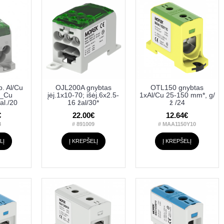
. Al/Cu
OJL200A gnybtas
OTL150 gnybtas
5_Cu
įėj.1x10-70; išėj.6x2.5-
1xAl/Cu 25-150 mm*, g/
al./20
16 žal/30*
ž /24
€
22.00€
12.64€
8
# 891009
# MAA1150Y10
LĮ
Į KREPŠELĮ
Į KREPŠELĮ