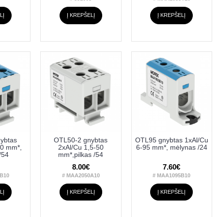
LĮ
Į KREPŠELĮ
Į KREPŠELĮ
ybtas
OTL50-2 gnybtas
OTL95 gnybtas 1xAl/Cu
50 mm*,
2xAl/Cu 1,5-50
6-95 mm*, mėlynas /24
/54
mm*,pilkas /54
8.00€
7.60€
B10
# MAA2050A10
# MAA1095B10
LĮ
Į KREPŠELĮ
Į KREPŠELĮ