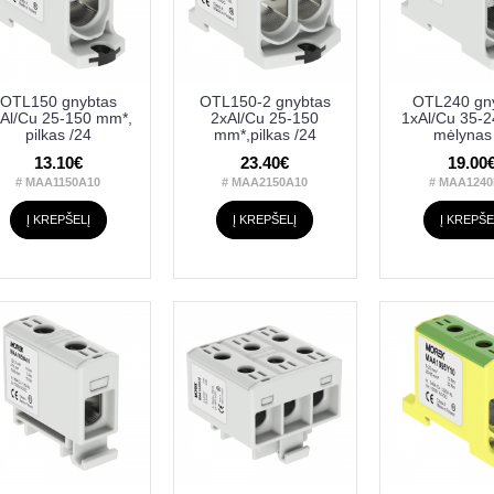
OTL150 gnybtas
OTL150-2 gnybtas
OTL240 gn
Al/Cu 25-150 mm*,
2xAl/Cu 25-150
1xAl/Cu 35-
pilkas /24
mm*,pilkas /24
mėlynas
13.10€
23.40€
19.00
# MAA1150A10
# MAA2150A10
# MAA1240
Į KREPŠELĮ
Į KREPŠELĮ
Į KREPŠE