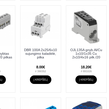
DBR 100A 2x25/6x10
OJL135A gnyb.Al/Cu
nybtas
sujungimo kaladėlė,
1x10/1x35 Cu
0 pilkas
pilka
2x10/4x16 pilk./20
8.00€
18.20€
8
# 390352
# 891026
LĮ
Į KREPŠELĮ
Į KREPŠELĮ