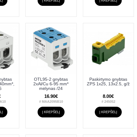
LĮ
Į KREPŠELĮ
Į KREPŠELĮ
nybtas
OTL95-2 gnybtas
Paskirtymo gnybtas
240mm*,
2xAl/Cu 6-95 mm*
ZPS 1x25, 13x2.5, g/ž
6
mėlynas /24
€
16.90€
8.00€
A10
# MAA2095B10
# 245052
LĮ
Į KREPŠELĮ
Į KREPŠELĮ