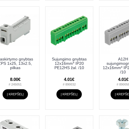
askirtymo gnybtas
Sujungimo gnybtas
A12H
ZPS 1x25, 13x2.5,
12x16mm* IP20
sujungimog
pilkas
PE12HS žal. /10
12x16mm* IP2
/10
8.00€
4.01€
4.01€
# 245051
# 890032
# 89005
Į KREPŠELĮ
Į KREPŠELĮ
Į KREPŠE