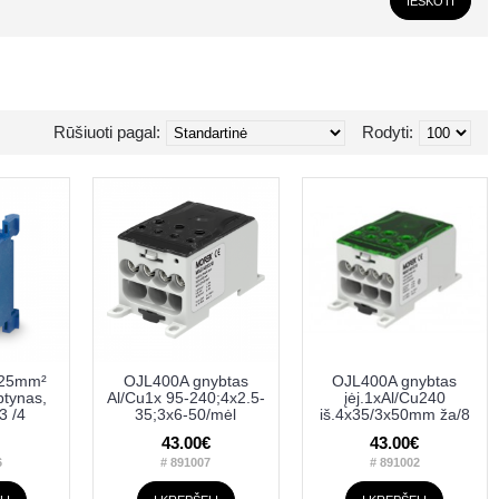
Rūšiuoti pagal:
Rodyti:
x25mm²
OJL400A gnybtas
OJL400A gnybtas
btynas,
Al/Cu1x 95-240;4x2.5-
įėj.1xAl/Cu240
3 /4
35;3x6-50/mėl
iš.4x35/3x50mm ža/8
43.00€
43.00€
6
# 891007
# 891002