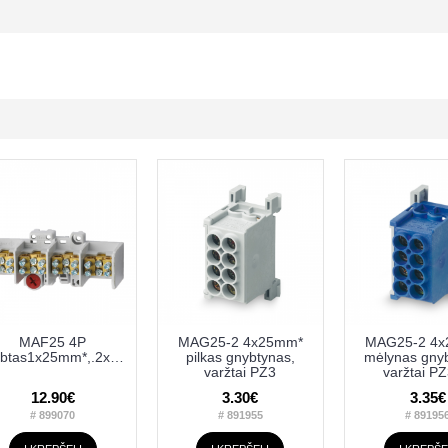
MAF25 4P
MAG25-2 4x25mm*
MAG25-2 4
gnybtas1x25mm*,.2x16mm*Werit12547
pilkas gnybtynas,
mėlynas gny
varžtai PZ3
varžtai PZ
12.90€
3.30€
3.35€
# 899070
# 891955
# 89195