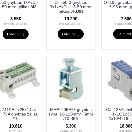
50 gnybtas 1xAl/Cu
OTL50-3 gnybtas
OTL95 gnybtas
5-50 mm*, pilkas /48
3x1xAl/Cu 1.5-50 mm*
6-95 mm*, g
pilkas,3P,DIN
3.55€
10.20€
7.60€
# MAA1050A10
# MAA1350A10
# MAA1095
Į KREPŠELĮ
Į KREPŠELĮ
Į KREPŠE
 741PE 2x25+14x4
MAE1205E15 gnybtas
OJL135A gnyb
 76A gnybtas žalias
šynai 16-120mm*, 5mm
1x10/1x3
/10
/10 BKS
2x10/4x16 m
10.81€
5.30€
18.80
# 021517
# MAE1205E15
# 89102