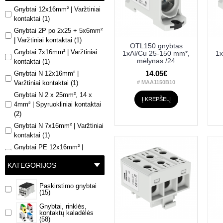
Gnybtai 12x16mm² | Varžtiniai
80 (2)
kontaktai (1)
82/75 (3)
Gnybtai 2P po 2x25 + 5x6mm²
85/65 (1)
| Varžtiniai kontaktai (1)
OTL150 gnybtas
Iimp-12,5kA (1)
Gnybtai 7x16mm² | Varžtiniai
1xAl/Cu 25-150 mm*,
1x
mėlynas /24
kontaktai (1)
14.05€
Gnybtai N 12x16mm² |
# MAA1150B10
Varžtiniai kontaktai (1)
Gnybtai N 2 x 25mm², 14 x
Į KREPŠELĮ
4mm² | Spyruokliniai kontaktai
(2)
Gnybtai N 7x16mm² | Varžtiniai
kontaktai (1)
Gnybtai PE 12x16mm² |
Varžtiniai kontaktai (1)
KATEGORIJOS
Gnybtai PE 2 x 25mm², 14 x
4mm² | Spyruokliniai kontaktai
Paskirstimo gnybtai
(1)
(15)
Gnybtai PE 7x16mm² |
Gnybtai, rinklės,
Varžtiniai kontaktai (2)
kontaktų kaladėlės
(58)
Gnybtai įėjimas: 1x 10/1x 35