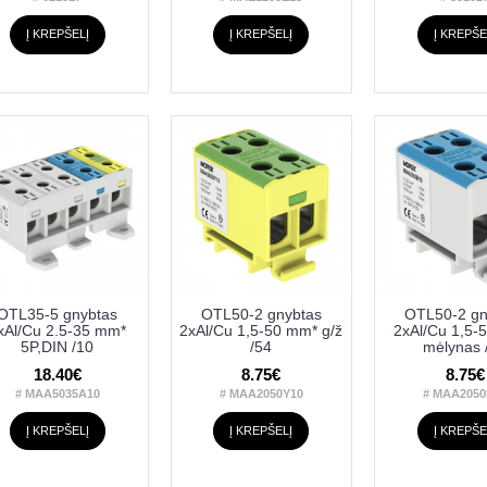
Į KREPŠELĮ
Į KREPŠELĮ
Į KREPŠE
OTL35-5 gnybtas
OTL50-2 gnybtas
OTL50-2 gn
xAl/Cu 2.5-35 mm*
2xAl/Cu 1,5-50 mm* g/ž
2xAl/Cu 1,5-
5P,DIN /10
/54
mėlynas 
18.40€
8.75€
8.75€
# MAA5035A10
# MAA2050Y10
# MAA2050
Į KREPŠELĮ
Į KREPŠELĮ
Į KREPŠE