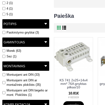
2 (1)
4 (1)
5 (1)
Paieška
POTIPIS
Paskirstymo gnybtai (3)
GAMINTOJAS
Morek (63)
Sez (1)
MONTAVIMAS
Montuojami ant DIN (33)
KS 741 2x25+14x4
Montuojami ant DIN ar
mm² 76A gnybtas
montažinės plokštės (35)
pilkas/10
Montuojami ant DIN bėgelio ar
10.81€
mont. Plokštės (1)
# 021519
KOMPLEKTACIJA