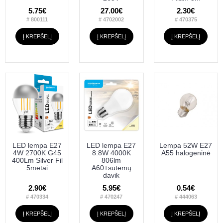
5.75€
27.00€
2.30€
# 800111
# 4702002
# 470375
Į KREPŠELĮ
Į KREPŠELĮ
Į KREPŠELĮ
LED lempa E27
LED lempa E27
Lempa 52W E27
4W 2700K G45
8.8W 4000K
A55 halogeninė
400Lm Silver Fil
806lm
5metai
A60+sutemų
davik
2.90€
5.95€
0.54€
# 470334
# 470247
# 444063
Į KREPŠELĮ
Į KREPŠELĮ
Į KREPŠELĮ