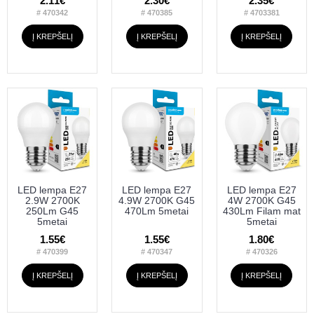
2.11€
2.30€
2.35€
# 470342
# 470385
# 4703381
Į KREPŠELĮ
Į KREPŠELĮ
Į KREPŠELĮ
LED lempa E27
LED lempa E27
LED lempa E27
2.9W 2700K
4.9W 2700K G45
4W 2700K G45
250Lm G45
470Lm 5metai
430Lm Filam mat
5metai
5metai
1.55€
1.55€
1.80€
# 470399
# 470347
# 470326
Į KREPŠELĮ
Į KREPŠELĮ
Į KREPŠELĮ