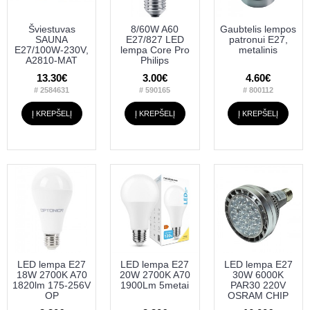
Šviestuvas
8/60W A60
Gaubtelis lempos
SAUNA
E27/827 LED
patronui E27,
E27/100W-230V,
lempa Core Pro
metalinis
A2810-MAT
Philips
13.30€
3.00€
4.60€
# 2584631
# 590165
# 800112
Į KREPŠELĮ
Į KREPŠELĮ
Į KREPŠELĮ
LED lempa E27
LED lempa E27
LED lempa E27
18W 2700K A70
20W 2700K A70
30W 6000K
1820lm 175-256V
1900Lm 5metai
PAR30 220V
OP
OSRAM CHIP