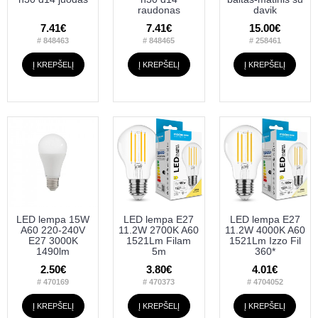
raudonas
davik
7.41€
7.41€
15.00€
# 848463
# 848465
# 258461
Į KREPŠELĮ
Į KREPŠELĮ
Į KREPŠELĮ
LED lempa 15W
LED lempa E27
LED lempa E27
A60 220-240V
11.2W 2700K A60
11.2W 4000K A60
E27 3000K
1521Lm Filam
1521Lm Izzo Fil
1490lm
5m
360*
2.50€
3.80€
4.01€
# 470169
# 470373
# 4704052
Į KREPŠELĮ
Į KREPŠELĮ
Į KREPŠELĮ