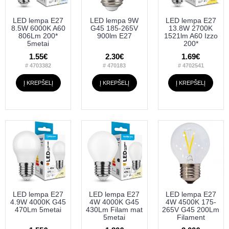
LED lempa E27
LED lempa 9W
LED lempa E27
8.5W 6000K A60
G45 185-265V
13.8W 2700K
806Lm 200*
900lm E27
1521lm A60 Izzo
5metai
200*
1.55€
2.30€
1.69€
# 4703382
# 470183
# 4702541
Į KREPŠELĮ
Į KREPŠELĮ
Į KREPŠELĮ
LED lempa E27
LED lempa E27
LED lempa E27
4.9W 4000K G45
4W 4000K G45
4W 4500K 175-
470Lm 5metai
430Lm Filam mat
265V G45 200Lm
5metai
Filament