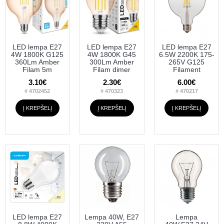
LED lempa E27
LED lempa E27
LED lempa E27
4W 1800K G125
4W 1800K G45
6.5W 2200K 175-
360Lm Amber
300Lm Amber
265V G125
Filam 5m
Filam dimer
Filament
3.10€
2.30€
6.00€
# 4702452
# 470323
# 470217
Į KREPŠELĮ
Į KREPŠELĮ
Į KREPŠELĮ
LED lempa E27
Lempa 40W, E27
Lempa