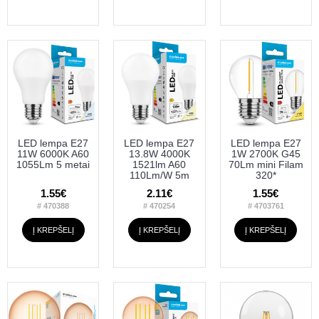
LED lempa E27
LED lempa E27
LED lempa E27
11W 6000K A60
13.8W 4000K
1W 2700K G45
1055Lm 5 metai
1521lm A60
70Lm mini Filam
110Lm/W 5m
320*
1.55€
2.11€
1.55€
# 470388
# 470254
# 4703761
Į KREPŠELĮ
Į KREPŠELĮ
Į KREPŠELĮ