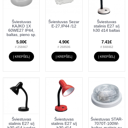
Šviestuvas
Šviestuvas Sezar
Šviestuvas
KAJKO 1X
E-27,IP44 /12
stalinis E27 s/j
60WE27 IP44,
h30 d14 baltas
baltas, pieno sp.
5.00€
4.90€
7.41€
# 258467
# 268506
# 848462
Į KREPŠELĮ
Į KREPŠELĮ
Į KREPŠELĮ
Šviestuvas
Šviestuvas
Šviestuvas STAR-
stalinis E27 s/j
stalinis E27 s/j
7070T-100W-
h30 d14 juodas
h30 d14
baltas-matinis su