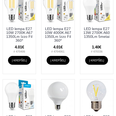
LED lempa E27
LED lempa E27
LED lempa E27
10W 2700K A67
10W 4000K A67
13W 2700K A60
1350Lm Izzo Fil
1350Lm Izzo Fil
1350Lm 5metai
360*
360*
4.01€
4.01€
1.40€
# 470406
# 4704061
# 470336
Į KREPŠELĮ
Į KREPŠELĮ
Į KREPŠELĮ