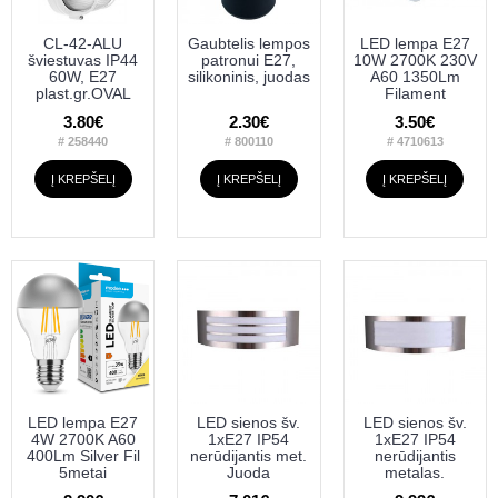
CL-42-ALU
Gaubtelis lempos
LED lempa E27
šviestuvas IP44
patronui E27,
10W 2700K 230V
60W, E27
silikoninis, juodas
A60 1350Lm
plast.gr.OVAL
Filament
3.80€
2.30€
3.50€
# 258440
# 800110
# 4710613
Į KREPŠELĮ
Į KREPŠELĮ
Į KREPŠELĮ
LED lempa E27
LED sienos šv.
LED sienos šv.
4W 2700K A60
1xE27 IP54
1xE27 IP54
400Lm Silver Fil
nerūdijantis met.
nerūdijantis
5metai
Juoda
metalas.