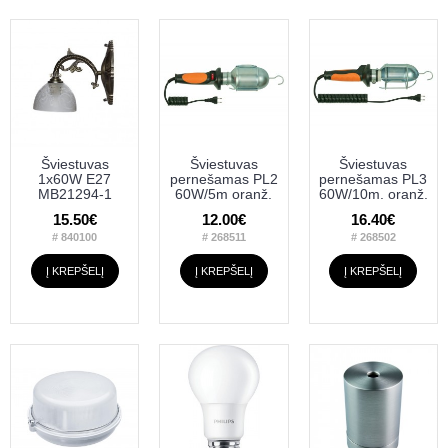
Šviestuvas
Šviestuvas
Šviestuvas
1x60W E27
pernešamas PL2
pernešamas PL3
MB21294-1
60W/5m oranž.
60W/10m. oranž.
15.50€
12.00€
16.40€
# 840100
# 268511
# 268502
Į KREPŠELĮ
Į KREPŠELĮ
Į KREPŠELĮ