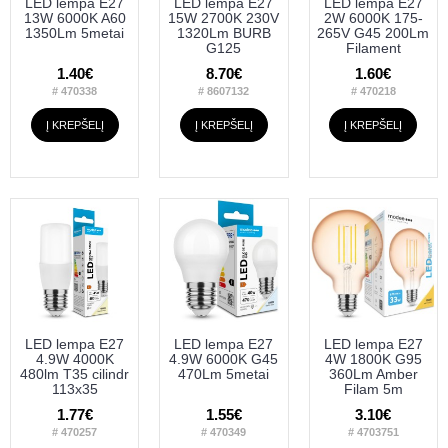
LED lempa E27
LED lempa E27
LED lempa E27
13W 6000K A60
15W 2700K 230V
2W 6000K 175-
1350Lm 5metai
1320Lm BURB
265V G45 200Lm
G125
Filament
1.40€
8.70€
1.60€
# 470338
# 8607132
# 470218
Į KREPŠELĮ
Į KREPŠELĮ
Į KREPŠELĮ
LED lempa E27
LED lempa E27
LED lempa E27
4.9W 4000K
4.9W 6000K G45
4W 1800K G95
480lm T35 cilindr
470Lm 5metai
360Lm Amber
113x35
Filam 5m
1.77€
1.55€
3.10€
# 470257
# 470349
# 4703751