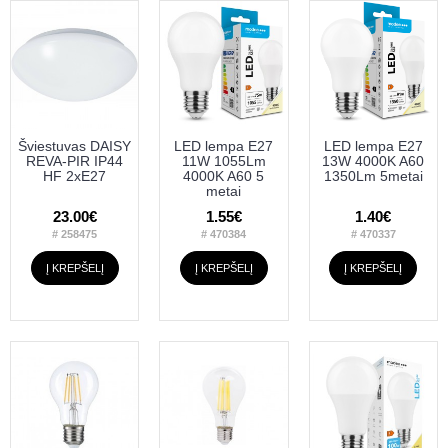
Šviestuvas DAISY
LED lempa E27
LED lempa E27
REVA-PIR IP44
11W 1055Lm
13W 4000K A60
HF 2xE27
4000K A60 5
1350Lm 5metai
metai
23.00€
1.55€
1.40€
# 258475
# 470384
# 470337
Į KREPŠELĮ
Į KREPŠELĮ
Į KREPŠELĮ