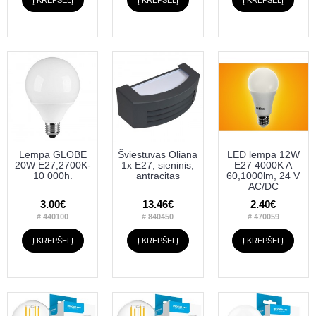
Į KREPŠELĮ
Į KREPŠELĮ
Į KREPŠELĮ
Lempa GLOBE
Šviestuvas Oliana
LED lempa 12W
20W E27,2700K-
1x E27, sieninis,
E27 4000K A
10 000h.
antracitas
60,1000lm, 24 V
AC/DC
3.00€
13.46€
2.40€
# 440100
# 840450
# 470059
Į KREPŠELĮ
Į KREPŠELĮ
Į KREPŠELĮ