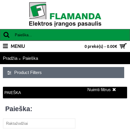
MENIU
0 prekė(s) - 0.00€
Pradžia
Paieška
Product Filters
Nuimti filtrus
PAIEŠKA
Paieška: