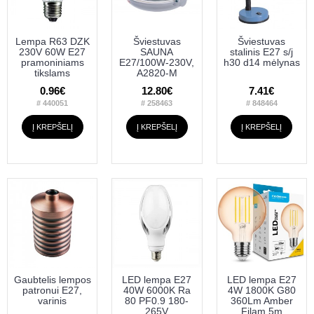
Lempa R63 DZK
Šviestuvas
Šviestuvas
230V 60W E27
SAUNA
stalinis E27 s/j
pramoniniams
E27/100W-230V,
h30 d14 mėlynas
tikslams
A2820-M
0.96€
12.80€
7.41€
# 440051
# 258463
# 848464
Į KREPŠELĮ
Į KREPŠELĮ
Į KREPŠELĮ
Gaubtelis lempos
LED lempa E27
LED lempa E27
patronui E27,
40W 6000K Ra
4W 1800K G80
varinis
80 PF0.9 180-
360Lm Amber
265V
Filam 5m