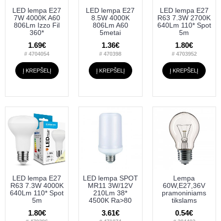
LED lempa E27
LED lempa E27
LED lempa E27
7W 4000K A60
8.5W 4000K
R63 7.3W 2700K
806Lm Izzo Fil
806Lm A60
640Lm 110* Spot
360*
5metai
5m
1.69€
1.36€
1.80€
# 4704054
# 470398
# 4703952
Į KREPŠELĮ
Į KREPŠELĮ
Į KREPŠELĮ
LED lempa E27
LED lempa SPOT
Lempa
R63 7.3W 4000K
MR11 3W/12V
60W,E27,36V
640Lm 110* Spot
210Lm 38*
pramoniniams
5m
4500K Ra>80
tikslams
1.80€
3.61€
0.54€