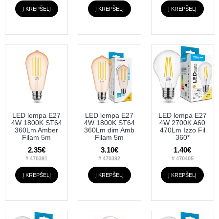
Į KREPŠELĮ
Į KREPŠELĮ
Į KREPŠELĮ
LED lempa E27
LED lempa E27
LED lempa E27
4W 1800K ST64
4W 1800K ST64
4W 2700K A60
360Lm Amber
360Lm dim Amb
470Lm Izzo Fil
Filam 5m
Filam 5m
360*
2.35€
3.10€
1.40€
# 470391
# 470392
# 470405
Į KREPŠELĮ
Į KREPŠELĮ
Į KREPŠELĮ