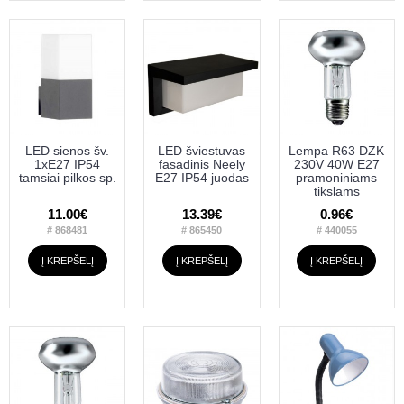
LED sienos šv.
LED šviestuvas
Lempa R63 DZK
1xE27 IP54
fasadinis Neely
230V 40W E27
tamsiai pilkos sp.
E27 IP54 juodas
pramoniniams
tikslams
11.00€
13.39€
0.96€
# 868481
# 865450
# 440055
Į KREPŠELĮ
Į KREPŠELĮ
Į KREPŠELĮ