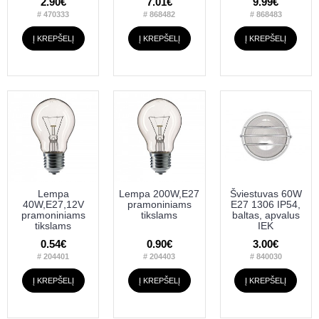
2.90€
7.01€
9.99€
# 470333
# 868482
# 868483
Į KREPŠELĮ
Į KREPŠELĮ
Į KREPŠELĮ
Lempa
Lempa 200W,E27
Šviestuvas 60W
40W,E27,12V
pramoniniams
E27 1306 IP54,
pramoniniams
tikslams
baltas, apvalus
tikslams
IEK
0.54€
0.90€
3.00€
# 204401
# 204403
# 840030
Į KREPŠELĮ
Į KREPŠELĮ
Į KREPŠELĮ