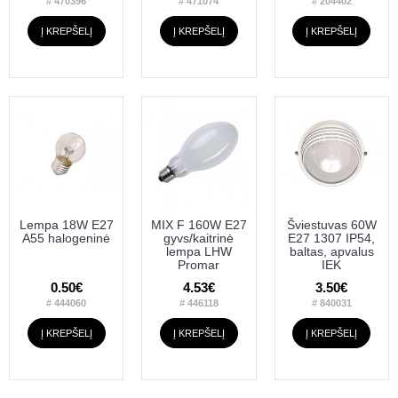
# 470396
# 471074
# 204402
Į KREPŠELĮ
Į KREPŠELĮ
Į KREPŠELĮ
Lempa 18W E27
MIX F 160W E27
Šviestuvas 60W
A55 halogeninė
gyvs/kaitrinė
E27 1307 IP54,
lempa LHW
baltas, apvalus
Promar
IEK
0.50€
4.53€
3.50€
# 444060
# 446118
# 840031
Į KREPŠELĮ
Į KREPŠELĮ
Į KREPŠELĮ