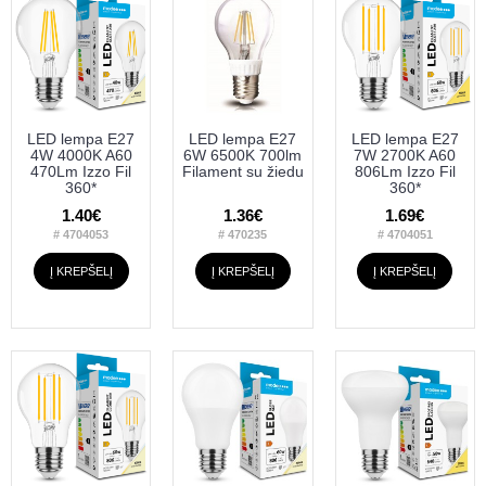
LED lempa E27
LED lempa E27
LED lempa E27
4W 4000K A60
6W 6500K 700lm
7W 2700K A60
470Lm Izzo Fil
Filament su žiedu
806Lm Izzo Fil
360*
360*
1.40€
1.36€
1.69€
# 4704053
# 470235
# 4704051
Į KREPŠELĮ
Į KREPŠELĮ
Į KREPŠELĮ