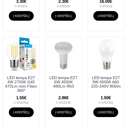
3.30€
2.30€
16.00€
# 471071
# 470343
# 470210
Į KREPŠELĮ
Į KREPŠELĮ
Į KREPŠELĮ
LED lempa E27
LED lempa E27
LED lempa E27
4W 2700K G45
6W 4500K
9W 4500K A60
470Lm mini Filam
480Lm R63
220-240V 806lm
360*
1.55€
2.86€
1.50€
# 4703762
# 4710735
# 4701781
Į KREPŠELĮ
Į KREPŠELĮ
Į KREPŠELĮ