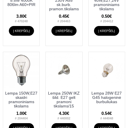
8.8W 4000K
230V A55
40W,E27,24V
806lm A60+PIR
sk.burb.
pramoniniams
pramon.tikslams
tikslams
3.80€
0.45€
0.50€
# 470248
# 204463
# 204412
Į KREPŠELĮ
Į KREPŠELĮ
Į KREPŠELĮ
Lempa 150W,E27
Lempa 250W IKZ
Lempa 28W E27
skaidri
šild. E27 gelt
G45 halogeninė
pramoniniams
pramoni
burbuliukas
tikslams
tikslams/15
1.00€
4.30€
0.54€
# 204404
# 440002
# 444048