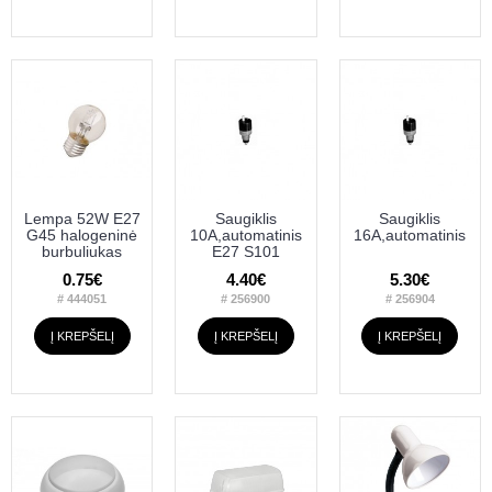
Lempa 52W E27
Saugiklis
Saugiklis
G45 halogeninė
10A,automatinis
16A,automatinis
burbuliukas
E27 S101
0.75€
4.40€
5.30€
# 444051
# 256900
# 256904
Į KREPŠELĮ
Į KREPŠELĮ
Į KREPŠELĮ