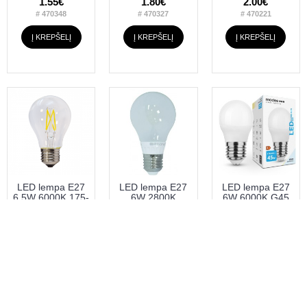
1.55€
1.80€
2.00€
# 470348
# 470327
# 470221
Į KREPŠELĮ
Į KREPŠELĮ
Į KREPŠELĮ
LED lempa E27
LED lempa E27
LED lempa E27
6.5W 6000K 175-
6W 2800K
6W 6000K G45
265V A60
600Lm su žiedu
550Lm 5metai
Filament
Filament min
2.50€
1.36€
1.15€
# 470222
# 470234
# 470353
Į KREPŠELĮ
Į KREPŠELĮ
Į KREPŠELĮ