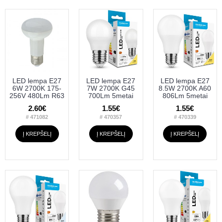
LED lempa E27
LED lempa E27
LED lempa E27
6W 2700K 175-
7W 2700K G45
8.5W 2700K A60
256V 480Lm R63
700Lm 5metai
806Lm 5metai
2.60€
1.55€
1.55€
# 471082
# 470357
# 470339
Į KREPŠELĮ
Į KREPŠELĮ
Į KREPŠELĮ