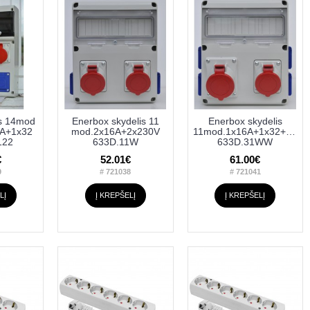
is 14mod
Enerbox skydelis 11
Enerbox skydelis
A+1x32
mod.2x16A+2x230V
11mod.1x16A+1x32+4x23
122
633D.11W
633D.31WW
€
52.01€
61.00€
9
# 721038
# 721041
LĮ
Į KREPŠELĮ
Į KREPŠELĮ