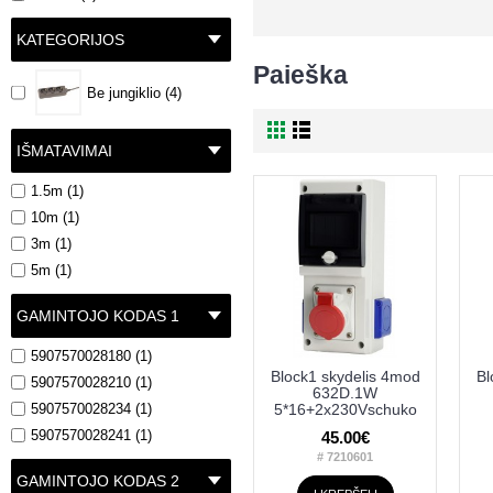
KATEGORIJOS
Paieška
Be jungiklio (4)
IŠMATAVIMAI
1.5m (1)
10m (1)
3m (1)
5m (1)
GAMINTOJO KODAS 1
5907570028180 (1)
Block1 skydelis 4mod
Bl
5907570028210 (1)
632D.1W
5907570028234 (1)
5*16+2x230Vschuko
5907570028241 (1)
45.00€
# 7210601
GAMINTOJO KODAS 2