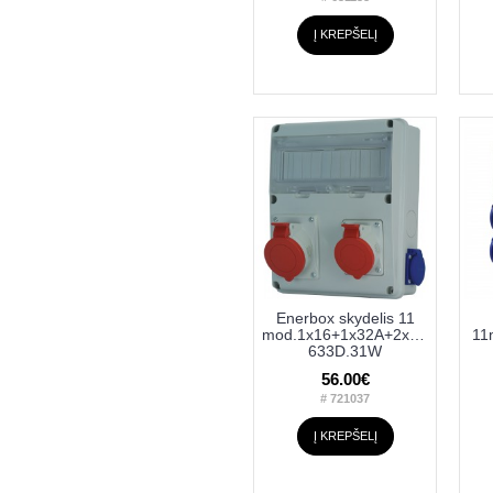
Į KREPŠELĮ
Enerbox skydelis 11
mod.1x16+1x32A+2x230V
11
633D.31W
56.00€
# 721037
Į KREPŠELĮ