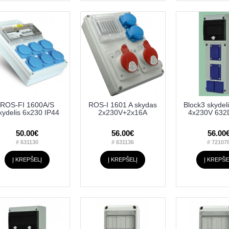
ROS-FI 1600A/S
ROS-I 1601 A skydas
Block3 skydel
kydelis 6x230 IP44
2x230V+2x16A
4x230V 632
50.00€
56.00€
56.00
# 631130
# 631136
# 72107
Į KREPŠELĮ
Į KREPŠELĮ
Į KREPŠE