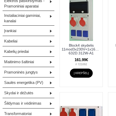
Elektros paskirstymas -
Pramoniniai aparatai
Instaliaciniai gaminiai,
kanalai
Įrankiai
Kabeliai
Block4 skydelis
11mod3x230V+1x16+1x32
Kabelių priedai
632D.312W-A1
161.99€
Maitinimo šaltiniai
# 721092
Pramoninės jungtys
Į KREPŠELĮ
Saulės energetika (PV)
Skydai ir dėžutės
Šildymas ir vėdinimas
Transformatoriai