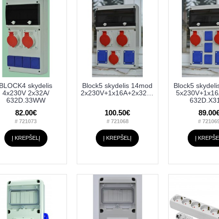
BLOCK4 skydelis
Block5 skydelis 14mod
Block5 skydel
4x230V 2x32A/
2x230V+1x16A+2x32A632D.33122
5x230V+1x16
632D.33WW
632D.X3
82.00€
100.50€
89.00
# 721073
# 721068
# 72106
Į KREPŠELĮ
Į KREPŠELĮ
Į KREPŠE