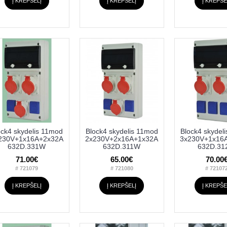
Į KREPŠELĮ
Į KREPŠELĮ
Į KREPŠE
ock4 skydelis 11mod
Block4 skydelis 11mod
Block4 skydel
230V+1x16A+2x32A
2x230V+2x16A+1x32A
3x230V+1x16
632D.331W
632D.311W
632D.3
71.00€
65.00€
70.00
# 721079
# 721080
# 72107
Į KREPŠELĮ
Į KREPŠELĮ
Į KREPŠE