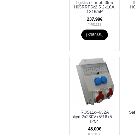
Ilgiklis rit. met. 35m
I
H05RRF5x2.5 2x16A,
H0
1X16/5P
237.99€
# 401219
Į KREPŠELĮ
ROS11/x-632A
Ša
skyd.2x230V+5*16+5*32A
IP54
48.00€
# 631138