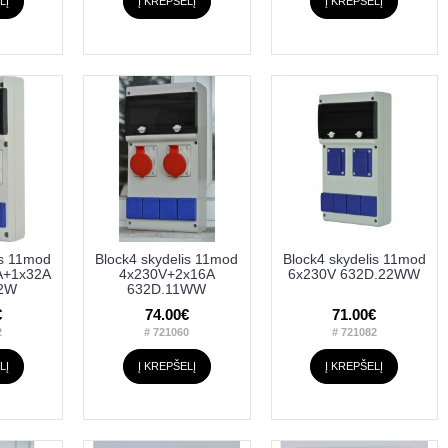
LĮ
Į KREPŠELĮ
Į KREPŠELĮ
is 11mod
Block4 skydelis 11mod
Block4 skydelis 11mod
A+1x32A
4x230V+2x16A
6x230V 632D.22WW
12W
632D.11WW
€
74.00€
71.00€
2
# 721060
# 721082
LĮ
Į KREPŠELĮ
Į KREPŠELĮ