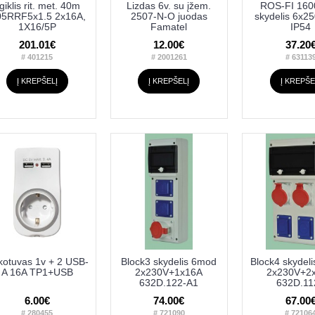
lgiklis rit. met. 40m
Lizdas 6v. su įžem.
ROS-FI 160
5RRF5x1.5 2x16A,
2507-N-O juodas
skydelis 6x2
1X16/5P
Famatel
IP54
201.01€
12.00€
37.20
# 401215
# 2001261
# 63113
Į KREPŠELĮ
Į KREPŠELĮ
Į KREPŠE
kotuvas 1v + 2 USB-
Block3 skydelis 6mod
Block4 skydel
A 16A TP1+USB
2x230V+1x16A
2x230V+2
632D.122-A1
632D.11
6.00€
74.00€
67.00
# 280455
# 721090
# 72106