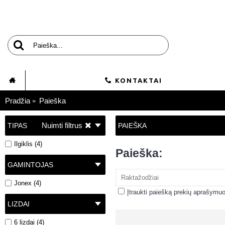
KONTAKTAI
Pradžia
Paieška
Nuimti filtrus
TIPAS
PAIEŠKA
Ilgiklis (4)
Paieška:
GAMINTOJAS
Jonex (4)
Įtraukti paiešką prekių aprašymu
LIZDAI
6 lizdai (4)