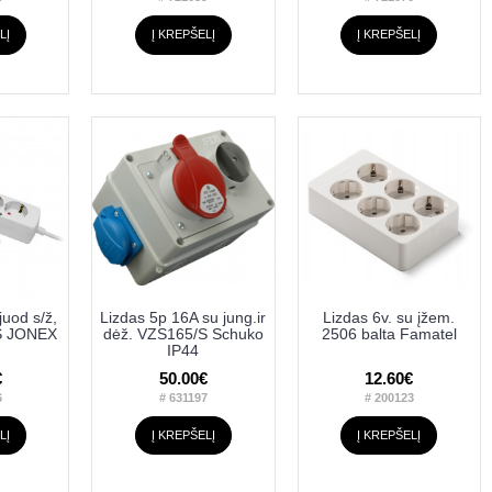
LĮ
Į KREPŠELĮ
Į KREPŠELĮ
juod s/ž,
Lizdas 5p 16A su jung.ir
Lizdas 6v. su įžem.
S JONEX
dėž. VZS165/S Schuko
2506 balta Famatel
IP44
€
50.00€
12.60€
6
# 631197
# 200123
LĮ
Į KREPŠELĮ
Į KREPŠELĮ