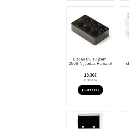
Lizdas 6v. su įžem.
2506-N juodas Famatel
s
13.36€
# 200124
Į KREPŠELĮ