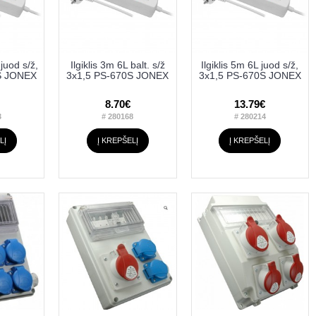
 juod s/ž,
Ilgiklis 3m 6L balt. s/ž
Ilgiklis 5m 6L juod s/ž,
S JONEX
3x1,5 PS-670S JONEX
3x1,5 PS-670S JONEX
8.70€
13.79€
3
# 280168
# 280214
LĮ
Į KREPŠELĮ
Į KREPŠELĮ