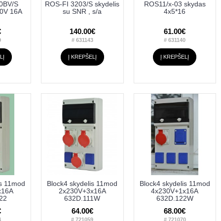
0BV/S
ROS-FI 3203/S skydelis
ROS11/x-03 skydas
50V 16A
su SNR , s/a
4x5*16
€
140.00€
61.00€
9
# 631143
# 631140
LĮ
Į KREPŠELĮ
Į KREPŠELĮ
is 11mod
Block4 skydelis 11mod
Block4 skydelis 11mod
x16A
2x230V+3x16A
4x230V+1x16A
22
632D.111W
632D.122W
€
64.00€
68.00€
4
# 721059
# 721070