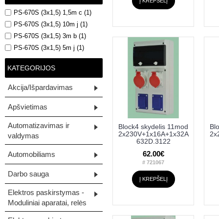
Į KREPŠELĮ
PS-670S (3x1,5) 1,5m c (1)
PS-670S (3x1,5) 10m j (1)
PS-670S (3x1,5) 3m b (1)
PS-670S (3x1,5) 5m j (1)
KATEGORIJOS
Akcija/Išpardavimas
Apšvietimas
Automatizavimas ir
Block4 skydelis 11mod
Bl
2x230V+1x16A+1x32A
2x
valdymas
632D.3122
62.00€
Automobiliams
# 721067
Darbo sauga
Į KREPŠELĮ
Elektros paskirstymas -
Moduliniai aparatai, relės