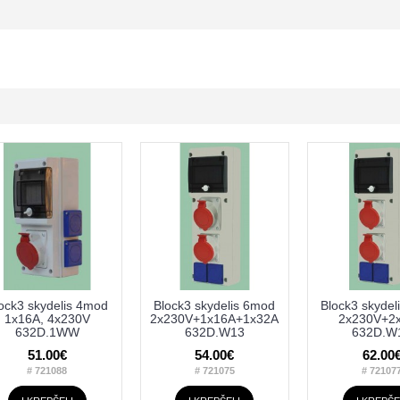
ock3 skydelis 4mod
Block3 skydelis 6mod
Block3 skydel
1x16A, 4x230V
2x230V+1x16A+1x32A
2x230V+2
632D.1WW
632D.W13
632D.W
51.00€
54.00€
62.00
# 721088
# 721075
# 72107