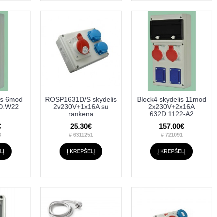
is 6mod
ROSP1631D/S skydelis
Block4 skydelis 11mod
D.W22
2v230V+1x16A su
2x230V+2x16A
rankena
632D.1122-A2
€
25.30€
157.00€
8
# 6311251
# 721091
LĮ
Į KREPŠELĮ
Į KREPŠELĮ