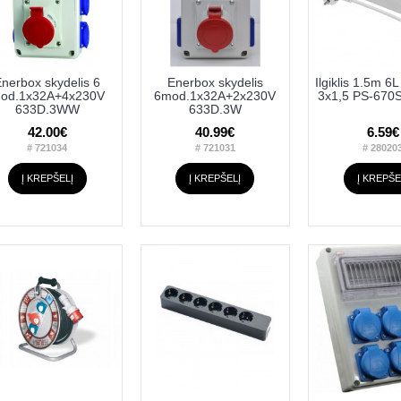
nerbox skydelis 6
Enerbox skydelis
Ilgiklis 1.5m 6L
od.1x32A+4x230V
6mod.1x32A+2x230V
3x1,5 PS-670
633D.3WW
633D.3W
42.00€
40.99€
6.59€
# 721034
# 721031
# 28020
Į KREPŠELĮ
Į KREPŠELĮ
Į KREPŠE