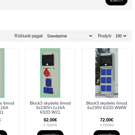
Rūšiuoti pagal:
Rodyti:
is 6mod
Block3 skydelis 6mod
Block3 skydelis 6mod
x16A
3x230V+1x16A
6x230V 632D.WWW
11
632D.W21
€
62.00€
72.00€
7
# 721076
# 721063