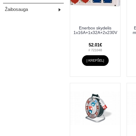
Žaibosauga
Enerbox skydelis
E
1x16A+1x32A+2x230V
m
52.01€
# 721048
Į KREPŠELĮ