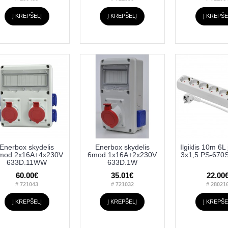
Į KREPŠELĮ
Į KREPŠELĮ
Į KREPŠE
Enerbox skydelis
Enerbox skydelis
Ilgiklis 10m 6L 
mod.2x16A+4x230V
6mod.1x16A+2x230V
3x1,5 PS-670
633D.11WW
633D.1W
60.00€
35.01€
22.00
# 721043
# 721032
# 28021
Į KREPŠELĮ
Į KREPŠELĮ
Į KREPŠE