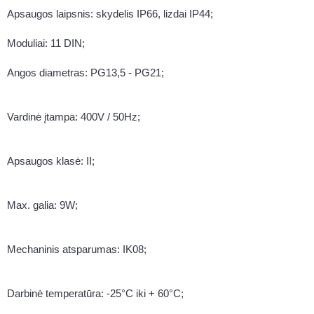
Apsaugos laipsnis: skydelis IP66, lizdai IP44;
Moduliai: 11 DIN;
Angos diametras: PG13,5 - PG21;
Vardinė įtampa: 400V / 50Hz;
Apsaugos klasė: II;
Max. galia: 9W;
Mechaninis atsparumas: IK08;
Darbinė temperatūra: -25°C iki + 60°C;