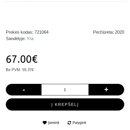
Prekės kodas:
721064
Peržiūrėta: 2020
Sandėlyje:
Yra
67.00€
Be PVM: 55.37€
-
+
Į KREPŠELĮ
Įsiminti
Palyginti