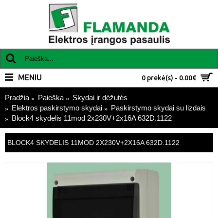
MENIU
0 prekė(s) - 0.00€
Pradžia
Paieška
Skydai ir dėžutės
Elektros paskirstymo skydai
Paskirstymo skydai su lizdais
Block4 skydelis 11mod 2x230V+2x16A 632D.1122
BLOCK4 SKYDELIS 11MOD 2X230V+2X16A 632D.1122