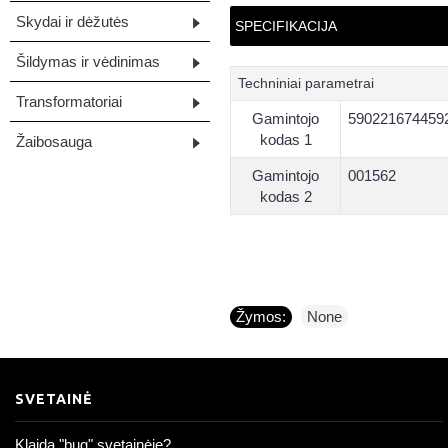
Skydai ir dėžutės
SPECIFIKACIJA
Šildymas ir vėdinimas
Techniniai parametrai
Transformatoriai
Gamintojo
590221674459
kodas 1
Žaibosauga
Gamintojo
001562
kodas 2
Žymos:
None
SVETAINĖ
Klaida "bug" svetainėje?