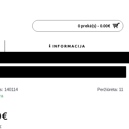
0 prekė(s) - 0.00€
INFORMACIJA
s:
140114
Peržiūrėta: 11
ra
0€
€