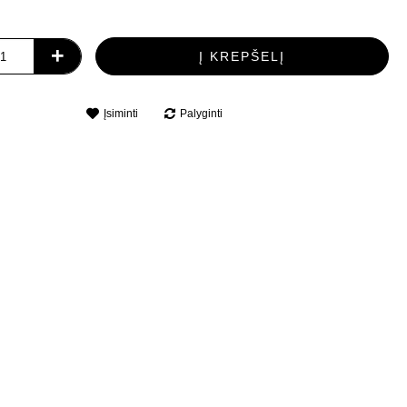
+
Į KREPŠELĮ
Įsiminti
Palyginti