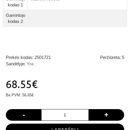
kodas 1
Gamintojo
kodas 2
Prekės kodas:
2501721
Peržiūrėta: 5
Sandėlyje:
Yra
68.55€
Be PVM: 56.65€
-
+
Į KREPŠELĮ