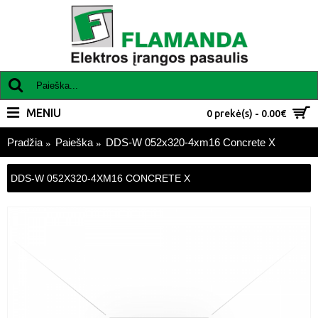
MENIU
0 prekė(s) - 0.00€
Pradžia
Paieška
DDS-W 052x320-4xm16 Concrete X
DDS-W 052X320-4XM16 CONCRETE X