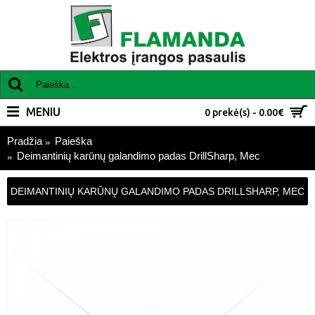
MENIU
0 prekė(s) - 0.00€
Pradžia
Paieška
Deimantinių karūnų galandimo padas DrillSharp, Mec
DEIMANTINIŲ KARŪNŲ GALANDIMO PADAS DRILLSHARP, MEC