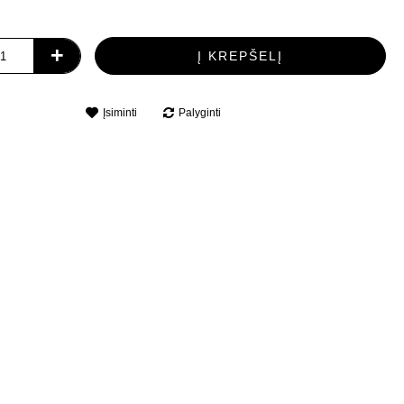
+
Į KREPŠELĮ
Įsiminti
Palyginti