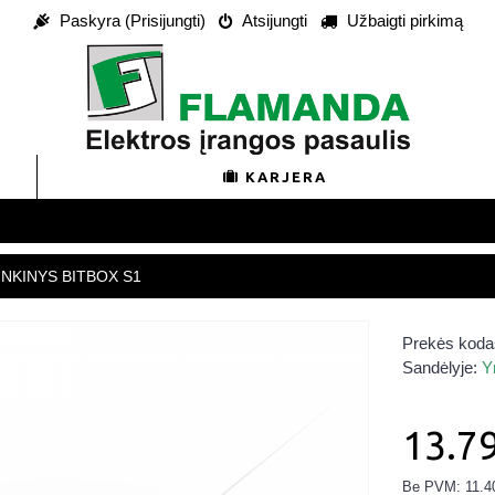
Paskyra (Prisijungti)
Atsijungti
Užbaigti pirkimą
KARJERA
INKINYS BITBOX S1
Prekės koda
Sandėlyje:
Y
13.7
Be PVM: 11.4