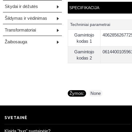
Skydai ir dėžutės
SPECIFIKACIJA
Šildymas ir vėdinimas
Techniniai parametrai
Transformatoriai
Gamintojo
406285626772
kodas 1
Žaibosauga
Gamintojo
061440010596
kodas 2
Žymos:
None
SVETAINĖ
Klaida "bug" svetainėje?