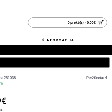
0 prekė(s) - 0.00€
INFORMACIJA
s:
251038
Peržiūrėta: 4
ra
9€
0€