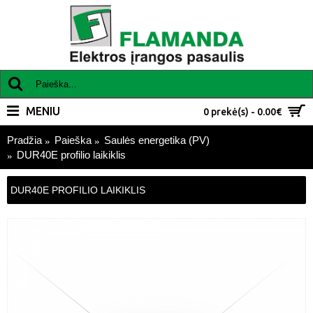
MENIU
0 prekė(s) - 0.00€
Pradžia
Paieška
Saulės energetika (PV)
DUR40E profilio laikiklis
DUR40E PROFILIO LAIKIKLIS