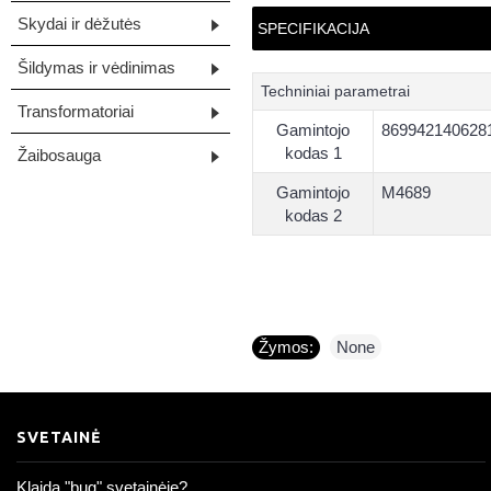
Skydai ir dėžutės
SPECIFIKACIJA
Šildymas ir vėdinimas
Techniniai parametrai
Transformatoriai
Gamintojo
869942140628
kodas 1
Žaibosauga
Gamintojo
M4689
kodas 2
Žymos:
None
SVETAINĖ
Klaida "bug" svetainėje?