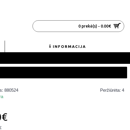
0 prekė(s) - 0.00€
INFORMACIJA
s:
880524
Peržiūrėta: 4
ra
0€
€