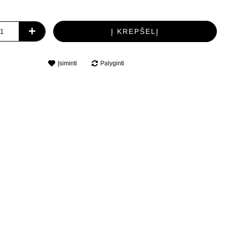
+
Į KREPŠELĮ
Įsiminti
Palyginti