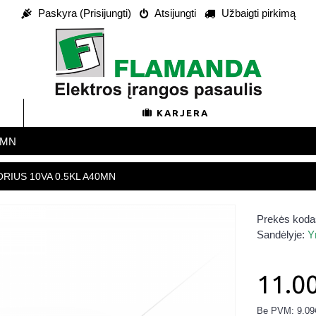
Paskyra (Prisijungti)
Atsijungti
Užbaigti pirkimą
KARJERA
40MN
RIUS 10VA 0.5KL A40MN
Prekės koda
Sandėlyje:
Y
11.0
Be PVM: 9.09