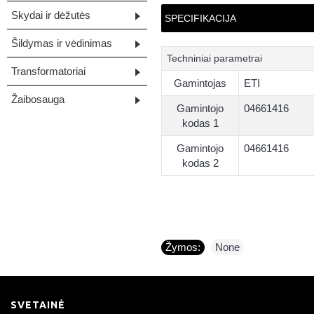
Skydai ir dėžutės
SPECIFIKACIJA
Šildymas ir vėdinimas
Techniniai parametrai
Transformatoriai
Gamintojas
ETI
Žaibosauga
Gamintojo
04661416
kodas 1
Gamintojo
04661416
kodas 2
Žymos:
None
SVETAINĖ