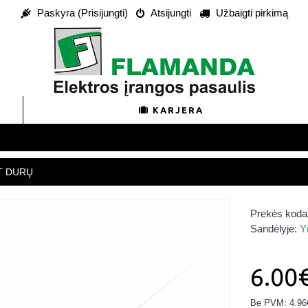
Paskyra (Prisijungti)
Atsijungti
Užbaigti pirkimą
KARJERA
T DURŲ
Prekės koda
Sandėlyje:
Y
6.00
Be PVM: 4.96