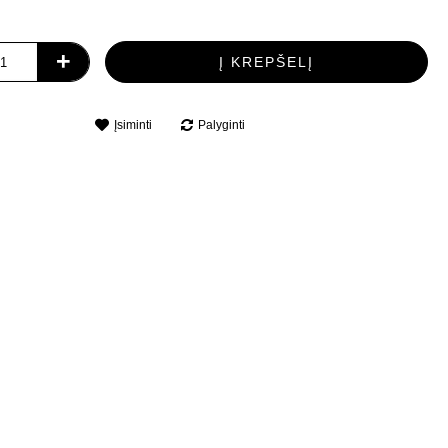
+
Į KREPŠELĮ
Įsiminti
Palyginti