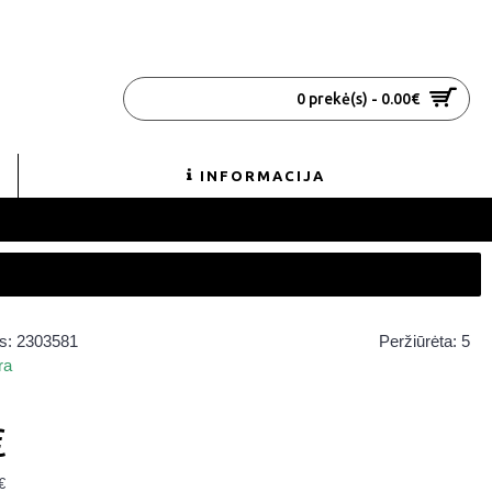
0 prekė(s) - 0.00€
INFORMACIJA
s:
2303581
Peržiūrėta: 5
ra
€
€